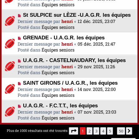
e
u
Posté dans
u
Équipes seniors
s
v
m
a
N
St SULPICE sur LÈZE -U.A.G.R. les équipes
e
e
g
o
Dernier message par
a
henri
«
12 déc. 2025, 23:07
s
e
u
Posté dans
u
Équipes seniors
s
v
m
a
N
GRENADE - U.A.G.R. les équipes
e
e
g
o
Dernier message par
a
henri
«
05 déc. 2025, 21:47
s
e
u
Posté dans
u
Équipes seniors
s
v
m
a
N
U.A.G.R. - CASTELNAUDARY, les équipes
e
e
g
o
Dernier message par
a
henri
«
29 nov. 2025, 11:26
s
e
u
Posté dans
u
Équipes seniors
s
v
m
a
N
SAINT GIRONS / U.A.G.R., les équipes
e
e
g
o
Dernier message par
a
henri
«
14 nov. 2025, 22:00
s
e
u
Posté dans
u
Équipes seniors
s
v
m
a
N
U.A.G.R. - F.C.T.T., les équipes
e
e
g
o
Dernier message par
a
henri
«
07 nov. 2025, 23:03
s
e
u
Posté dans
u
Équipes seniors
s
v
m
a
e
e
g
Page
1
sur
50
Plus de 1000 résultats ont été trouvés
1
2
3
4
5
50
Su
…
a
s
e