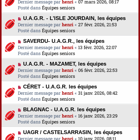
o
Dernier message par
a
henri
«
07 mars 2026, 08:17
s
e
u
Posté dans
u
Équipes seniors
s
v
m
a
N
U.A.G.R. - L'ISLE JOURDAIN, les équipes
e
e
g
o
Dernier message par
a
henri
«
27 févr. 2026, 21:53
s
e
u
Posté dans
u
Équipes seniors
s
v
m
a
N
SAVERDU- U.A.G.R., les équipes
e
e
g
o
Dernier message par
a
henri
«
13 févr. 2026, 22:07
s
e
u
Posté dans
u
Équipes seniors
s
v
m
a
N
U.A.G.R. - MAZAMET, les équipes
e
e
g
o
Dernier message par
a
henri
«
06 févr. 2026, 22:53
s
e
u
Posté dans
u
Équipes seniors
s
v
m
a
N
CÉRET - U.A.G.R. les équipes
e
e
g
o
Dernier message par
a
henri
«
31 janv. 2026, 08:42
s
e
u
Posté dans
u
Équipes seniors
s
v
m
a
N
BLAGNAC - U.A.G.R. les équipes
e
e
g
o
Dernier message par
a
henri
«
16 janv. 2026, 23:29
s
e
u
Posté dans
u
Équipes seniors
s
v
m
a
N
UAGR / CASTELSARRASIN, les équipes
e
e
g
o
Dernier message par
a
henri
«
10 janv. 2026, 08:11
s