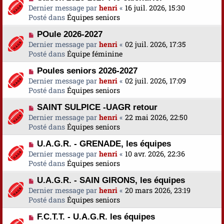
o
Dernier message par
a
henri
«
16 juil. 2026, 15:30
s
u
Posté dans
u
Équipes seniors
s
v
m
a
N
POule 2026-2027
e
e
g
o
Dernier message par
a
henri
«
02 juil. 2026, 17:35
s
e
u
Posté dans
u
Équipe féminine
s
v
m
a
N
Poules seniors 2026-2027
e
e
g
o
Dernier message par
a
henri
«
02 juil. 2026, 17:09
s
e
u
Posté dans
u
Équipes seniors
s
v
m
a
N
SAINT SULPICE -UAGR retour
e
e
g
o
Dernier message par
a
henri
«
22 mai 2026, 22:50
s
e
u
Posté dans
u
Équipes seniors
s
v
m
a
N
U.A.G.R. - GRENADE, les équipes
e
e
g
o
Dernier message par
a
henri
«
10 avr. 2026, 22:36
s
e
u
Posté dans
u
Équipes seniors
s
v
m
a
N
U.A.G.R. - SAIN GIRONS, les équipes
e
e
g
o
Dernier message par
a
henri
«
20 mars 2026, 23:19
s
e
u
Posté dans
u
Équipes seniors
s
v
m
a
N
F.C.T.T. - U.A.G.R. les équipes
e
e
g