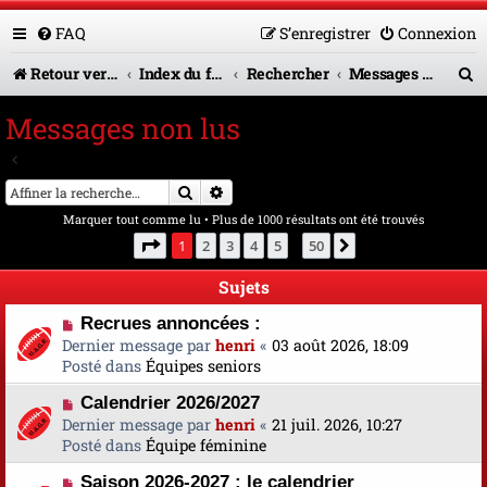
FAQ
S’enregistrer
Connexion
R
Retour vers le site U.A.G.R.
Index du forum
Rechercher
Messages non lus
e
Messages non lus
c
Aller à la recherche avancée
h
Rechercher
Recherche avancée
e
Marquer tout comme lu
• Plus de 1000 résultats ont été trouvés
r
Page
1
sur
50
1
2
3
4
5
50
Suivante
…
c
Sujets
h
N
Recrues annoncées :
e
o
Dernier message par
henri
«
03 août 2026, 18:09
u
Posté dans
Équipes seniors
r
v
N
Calendrier 2026/2027
e
o
Dernier message par
a
henri
«
21 juil. 2026, 10:27
u
Posté dans
u
Équipe féminine
v
m
N
Saison 2026-2027 : le calendrier
e
e