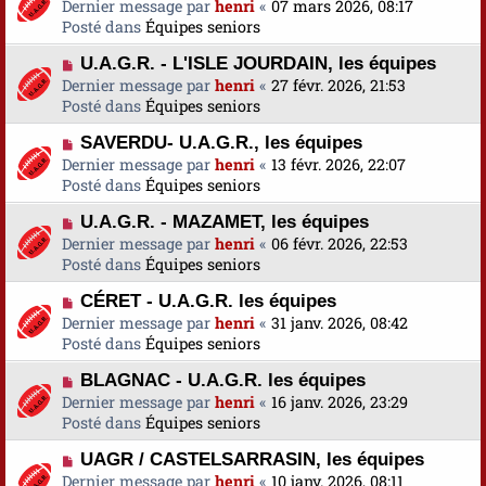
o
Dernier message par
a
henri
«
07 mars 2026, 08:17
s
e
u
Posté dans
u
Équipes seniors
s
v
m
a
N
U.A.G.R. - L'ISLE JOURDAIN, les équipes
e
e
g
o
Dernier message par
a
henri
«
27 févr. 2026, 21:53
s
e
u
Posté dans
u
Équipes seniors
s
v
m
a
N
SAVERDU- U.A.G.R., les équipes
e
e
g
o
Dernier message par
a
henri
«
13 févr. 2026, 22:07
s
e
u
Posté dans
u
Équipes seniors
s
v
m
a
N
U.A.G.R. - MAZAMET, les équipes
e
e
g
o
Dernier message par
a
henri
«
06 févr. 2026, 22:53
s
e
u
Posté dans
u
Équipes seniors
s
v
m
a
N
CÉRET - U.A.G.R. les équipes
e
e
g
o
Dernier message par
a
henri
«
31 janv. 2026, 08:42
s
e
u
Posté dans
u
Équipes seniors
s
v
m
a
N
BLAGNAC - U.A.G.R. les équipes
e
e
g
o
Dernier message par
a
henri
«
16 janv. 2026, 23:29
s
e
u
Posté dans
u
Équipes seniors
s
v
m
a
N
UAGR / CASTELSARRASIN, les équipes
e
e
g
o
Dernier message par
a
henri
«
10 janv. 2026, 08:11
s