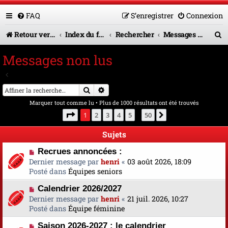
FAQ
S’enregistrer
Connexion
R
Retour vers le site U.A.G.R.
Index du forum
Rechercher
Messages non lus
e
Messages non lus
c
Aller à la recherche avancée
h
Rechercher
Recherche avancée
e
Marquer tout comme lu
• Plus de 1000 résultats ont été trouvés
r
Page
1
sur
50
1
2
3
4
5
50
Suivante
…
c
Sujets
h
N
Recrues annoncées :
e
o
Dernier message par
henri
«
03 août 2026, 18:09
u
Posté dans
Équipes seniors
r
v
N
Calendrier 2026/2027
e
o
Dernier message par
a
henri
«
21 juil. 2026, 10:27
u
Posté dans
u
Équipe féminine
v
m
N
Saison 2026-2027 : le calendrier
e
e