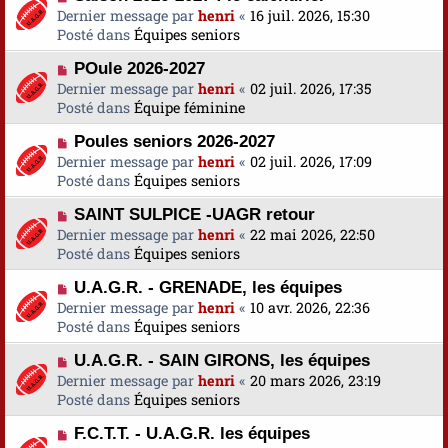
o
Dernier message par
a
henri
«
16 juil. 2026, 15:30
s
u
Posté dans
u
Équipes seniors
s
v
m
a
N
POule 2026-2027
e
e
g
o
Dernier message par
a
henri
«
02 juil. 2026, 17:35
s
e
u
Posté dans
u
Équipe féminine
s
v
m
a
N
Poules seniors 2026-2027
e
e
g
o
Dernier message par
a
henri
«
02 juil. 2026, 17:09
s
e
u
Posté dans
u
Équipes seniors
s
v
m
a
N
SAINT SULPICE -UAGR retour
e
e
g
o
Dernier message par
a
henri
«
22 mai 2026, 22:50
s
e
u
Posté dans
u
Équipes seniors
s
v
m
a
N
U.A.G.R. - GRENADE, les équipes
e
e
g
o
Dernier message par
a
henri
«
10 avr. 2026, 22:36
s
e
u
Posté dans
u
Équipes seniors
s
v
m
a
N
U.A.G.R. - SAIN GIRONS, les équipes
e
e
g
o
Dernier message par
a
henri
«
20 mars 2026, 23:19
s
e
u
Posté dans
u
Équipes seniors
s
v
m
a
N
F.C.T.T. - U.A.G.R. les équipes
e
e
g