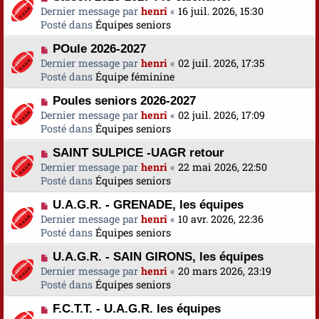
o
Dernier message par
a
henri
«
16 juil. 2026, 15:30
s
u
Posté dans
u
Équipes seniors
s
v
m
a
N
POule 2026-2027
e
e
g
o
Dernier message par
a
henri
«
02 juil. 2026, 17:35
s
e
u
Posté dans
u
Équipe féminine
s
v
m
a
N
Poules seniors 2026-2027
e
e
g
o
Dernier message par
a
henri
«
02 juil. 2026, 17:09
s
e
u
Posté dans
u
Équipes seniors
s
v
m
a
N
SAINT SULPICE -UAGR retour
e
e
g
o
Dernier message par
a
henri
«
22 mai 2026, 22:50
s
e
u
Posté dans
u
Équipes seniors
s
v
m
a
N
U.A.G.R. - GRENADE, les équipes
e
e
g
o
Dernier message par
a
henri
«
10 avr. 2026, 22:36
s
e
u
Posté dans
u
Équipes seniors
s
v
m
a
N
U.A.G.R. - SAIN GIRONS, les équipes
e
e
g
o
Dernier message par
a
henri
«
20 mars 2026, 23:19
s
e
u
Posté dans
u
Équipes seniors
s
v
m
a
N
F.C.T.T. - U.A.G.R. les équipes
e
e
g