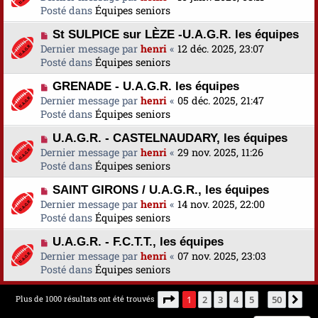
e
u
Posté dans
u
Équipes seniors
s
v
m
a
N
St SULPICE sur LÈZE -U.A.G.R. les équipes
e
e
g
o
Dernier message par
a
henri
«
12 déc. 2025, 23:07
s
e
u
Posté dans
u
Équipes seniors
s
v
m
a
N
GRENADE - U.A.G.R. les équipes
e
e
g
o
Dernier message par
a
henri
«
05 déc. 2025, 21:47
s
e
u
Posté dans
u
Équipes seniors
s
v
m
a
N
U.A.G.R. - CASTELNAUDARY, les équipes
e
e
g
o
Dernier message par
a
henri
«
29 nov. 2025, 11:26
s
e
u
Posté dans
u
Équipes seniors
s
v
m
a
N
SAINT GIRONS / U.A.G.R., les équipes
e
e
g
o
Dernier message par
a
henri
«
14 nov. 2025, 22:00
s
e
u
Posté dans
u
Équipes seniors
s
v
m
a
N
U.A.G.R. - F.C.T.T., les équipes
e
e
g
o
Dernier message par
a
henri
«
07 nov. 2025, 23:03
s
e
u
Posté dans
u
Équipes seniors
s
v
m
a
e
e
g
Page
1
sur
50
Plus de 1000 résultats ont été trouvés
1
2
3
4
5
50
Su
…
a
s
e