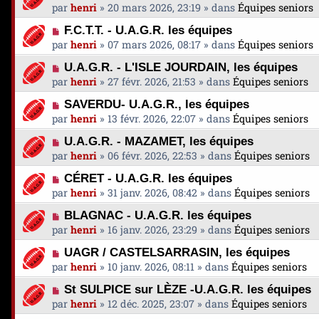
s
o
g
par
henri
»
20 mars 2026, 23:19
» dans
Équipes seniors
e
m
s
u
e
a
e
N
a
F.C.T.T. - U.A.G.R. les équipes
v
u
s
o
g
par
henri
»
07 mars 2026, 08:17
» dans
Équipes seniors
e
m
s
u
e
a
e
N
a
U.A.G.R. - L'ISLE JOURDAIN, les équipes
v
u
s
o
g
par
henri
»
27 févr. 2026, 21:53
» dans
Équipes seniors
e
m
s
u
e
a
e
N
a
SAVERDU- U.A.G.R., les équipes
v
u
s
o
g
par
henri
»
13 févr. 2026, 22:07
» dans
Équipes seniors
e
m
s
u
e
a
e
N
a
U.A.G.R. - MAZAMET, les équipes
v
u
s
o
g
par
henri
»
06 févr. 2026, 22:53
» dans
Équipes seniors
e
m
s
u
e
a
e
N
a
CÉRET - U.A.G.R. les équipes
v
u
s
o
g
par
henri
»
31 janv. 2026, 08:42
» dans
Équipes seniors
e
m
s
u
e
a
e
N
a
BLAGNAC - U.A.G.R. les équipes
v
u
s
o
g
par
henri
»
16 janv. 2026, 23:29
» dans
Équipes seniors
e
m
s
u
e
a
e
N
a
UAGR / CASTELSARRASIN, les équipes
v
u
s
o
g
par
henri
»
10 janv. 2026, 08:11
» dans
Équipes seniors
e
m
s
u
e
a
e
N
a
St SULPICE sur LÈZE -U.A.G.R. les équipes
v
u
s
o
g
par
henri
»
12 déc. 2025, 23:07
» dans
Équipes seniors
e
m
s
u
e
a