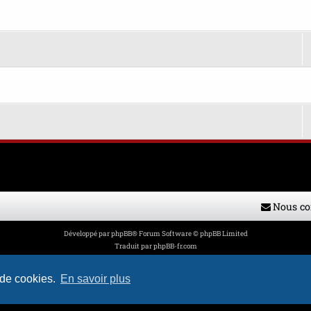
Nous co
Développé par
phpBB
® Forum Software © phpBB Limited
Traduit par
phpBB-fr.com
Style par
H. DREUILHE avec l'aide de CABOT
Confidentialité
|
Conditions
 de cookies.
En savoir plus