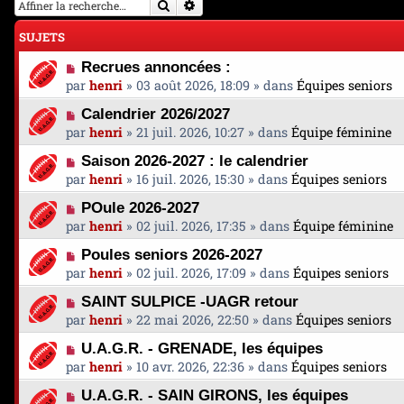
Rechercher
Recherche avancée
SUJETS
N
Recrues annoncées :
o
par
henri
»
03 août 2026, 18:09
» dans
Équipes seniors
u
N
Calendrier 2026/2027
v
o
par
henri
»
21 juil. 2026, 10:27
» dans
Équipe féminine
e
u
a
N
Saison 2026-2027 : le calendrier
v
u
o
par
henri
»
16 juil. 2026, 15:30
» dans
Équipes seniors
e
m
u
a
e
N
POule 2026-2027
v
u
s
o
par
henri
»
02 juil. 2026, 17:35
» dans
Équipe féminine
e
m
s
u
a
e
N
a
Poules seniors 2026-2027
v
u
s
o
g
par
henri
»
02 juil. 2026, 17:09
» dans
Équipes seniors
e
m
s
u
e
a
e
N
a
SAINT SULPICE -UAGR retour
v
u
s
o
g
par
henri
»
22 mai 2026, 22:50
» dans
Équipes seniors
e
m
s
u
e
a
e
N
a
U.A.G.R. - GRENADE, les équipes
v
u
s
o
g
par
henri
»
10 avr. 2026, 22:36
» dans
Équipes seniors
e
m
s
u
e
a
e
N
a
U.A.G.R. - SAIN GIRONS, les équipes
v
u