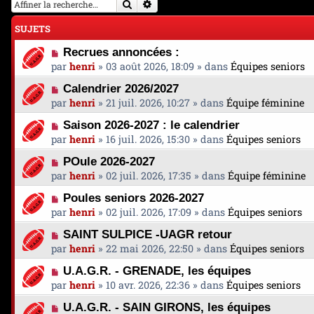
Rechercher
Recherche avancée
SUJETS
N
Recrues annoncées :
o
par
henri
»
03 août 2026, 18:09
» dans
Équipes seniors
u
N
Calendrier 2026/2027
v
o
par
henri
»
21 juil. 2026, 10:27
» dans
Équipe féminine
e
u
a
N
Saison 2026-2027 : le calendrier
v
u
o
par
henri
»
16 juil. 2026, 15:30
» dans
Équipes seniors
e
m
u
a
e
N
POule 2026-2027
v
u
s
o
par
henri
»
02 juil. 2026, 17:35
» dans
Équipe féminine
e
m
s
u
a
e
N
a
Poules seniors 2026-2027
v
u
s
o
g
par
henri
»
02 juil. 2026, 17:09
» dans
Équipes seniors
e
m
s
u
e
a
e
N
a
SAINT SULPICE -UAGR retour
v
u
s
o
g
par
henri
»
22 mai 2026, 22:50
» dans
Équipes seniors
e
m
s
u
e
a
e
N
a
U.A.G.R. - GRENADE, les équipes
v
u
s
o
g
par
henri
»
10 avr. 2026, 22:36
» dans
Équipes seniors
e
m
s
u
e
a
e
N
a
U.A.G.R. - SAIN GIRONS, les équipes
v
u