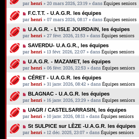
s
o
g
par
henri
»
20 mars 2026, 23:19
» dans
Équipes seniors
e
m
s
u
e
a
e
N
a
F.C.T.T. - U.A.G.R. les équipes
v
u
s
o
g
par
henri
»
07 mars 2026, 08:17
» dans
Équipes seniors
e
m
s
u
e
a
e
N
a
U.A.G.R. - L'ISLE JOURDAIN, les équipes
v
u
s
o
g
par
henri
»
27 févr. 2026, 21:53
» dans
Équipes seniors
e
m
s
u
e
a
e
N
a
SAVERDU- U.A.G.R., les équipes
v
u
s
o
g
par
henri
»
13 févr. 2026, 22:07
» dans
Équipes seniors
e
m
s
u
e
a
e
N
a
U.A.G.R. - MAZAMET, les équipes
v
u
s
o
g
par
henri
»
06 févr. 2026, 22:53
» dans
Équipes seniors
e
m
s
u
e
a
e
N
a
CÉRET - U.A.G.R. les équipes
v
u
s
o
g
par
henri
»
31 janv. 2026, 08:42
» dans
Équipes seniors
e
m
s
u
e
a
e
N
a
BLAGNAC - U.A.G.R. les équipes
v
u
s
o
g
par
henri
»
16 janv. 2026, 23:29
» dans
Équipes seniors
e
m
s
u
e
a
e
N
a
UAGR / CASTELSARRASIN, les équipes
v
u
s
o
g
par
henri
»
10 janv. 2026, 08:11
» dans
Équipes seniors
e
m
s
u
e
a
e
N
a
St SULPICE sur LÈZE -U.A.G.R. les équipes
v
u
s
o
g
par
henri
»
12 déc. 2025, 23:07
» dans
Équipes seniors
e
m
s
u
e
a