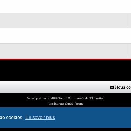
Nous co
Développé par
phpBB
® Forum Software © phpBB Limited
Traduit par
phpBB-fr.com
Style par
H. DREUILHE avec l'aide de CABOT
Confidentialité
|
Conditions
 de cookies.
En savoir plus