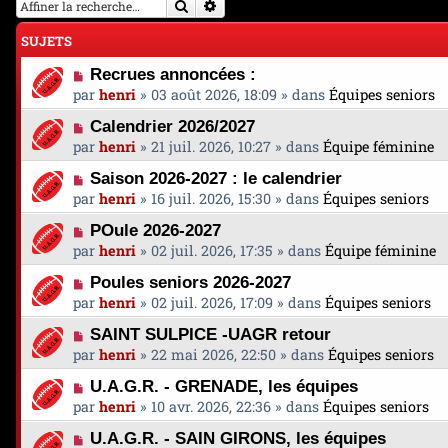
Rechercher
Recherche avancée
SUJETS
N
Recrues annoncées :
o
par
henri
»
03 août 2026, 18:09
» dans
Équipes seniors
u
N
Calendrier 2026/2027
v
o
par
henri
»
21 juil. 2026, 10:27
» dans
Équipe féminine
e
u
a
N
Saison 2026-2027 : le calendrier
v
u
o
par
henri
»
16 juil. 2026, 15:30
» dans
Équipes seniors
e
m
u
a
e
N
POule 2026-2027
v
u
s
o
par
henri
»
02 juil. 2026, 17:35
» dans
Équipe féminine
e
m
s
u
a
e
N
a
Poules seniors 2026-2027
v
u
s
o
g
par
henri
»
02 juil. 2026, 17:09
» dans
Équipes seniors
e
m
s
u
e
a
e
N
a
SAINT SULPICE -UAGR retour
v
u
s
o
g
par
henri
»
22 mai 2026, 22:50
» dans
Équipes seniors
e
m
s
u
e
a
e
N
a
U.A.G.R. - GRENADE, les équipes
v
u
s
o
g
par
henri
»
10 avr. 2026, 22:36
» dans
Équipes seniors
e
m
s
u
e
a
e
N
a
U.A.G.R. - SAIN GIRONS, les équipes
v
u