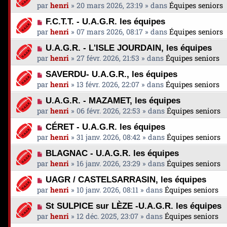
s
o
g
par
henri
»
20 mars 2026, 23:19
» dans
Équipes seniors
e
m
s
u
e
a
e
N
a
F.C.T.T. - U.A.G.R. les équipes
v
u
s
o
g
par
henri
»
07 mars 2026, 08:17
» dans
Équipes seniors
e
m
s
u
e
a
e
N
a
U.A.G.R. - L'ISLE JOURDAIN, les équipes
v
u
s
o
g
par
henri
»
27 févr. 2026, 21:53
» dans
Équipes seniors
e
m
s
u
e
a
e
N
a
SAVERDU- U.A.G.R., les équipes
v
u
s
o
g
par
henri
»
13 févr. 2026, 22:07
» dans
Équipes seniors
e
m
s
u
e
a
e
N
a
U.A.G.R. - MAZAMET, les équipes
v
u
s
o
g
par
henri
»
06 févr. 2026, 22:53
» dans
Équipes seniors
e
m
s
u
e
a
e
N
a
CÉRET - U.A.G.R. les équipes
v
u
s
o
g
par
henri
»
31 janv. 2026, 08:42
» dans
Équipes seniors
e
m
s
u
e
a
e
N
a
BLAGNAC - U.A.G.R. les équipes
v
u
s
o
g
par
henri
»
16 janv. 2026, 23:29
» dans
Équipes seniors
e
m
s
u
e
a
e
N
a
UAGR / CASTELSARRASIN, les équipes
v
u
s
o
g
par
henri
»
10 janv. 2026, 08:11
» dans
Équipes seniors
e
m
s
u
e
a
e
N
a
St SULPICE sur LÈZE -U.A.G.R. les équipes
v
u
s
o
g
par
henri
»
12 déc. 2025, 23:07
» dans
Équipes seniors
e
m
s
u
e
a