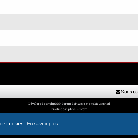
Nous co
Développé par
phpBB
® Forum Software © phpBB Limited
Traduit par
phpBB-fr.com
Style par
H. DREUILHE avec l'aide de CABOT
Confidentialité
|
Conditions
 de cookies.
En savoir plus