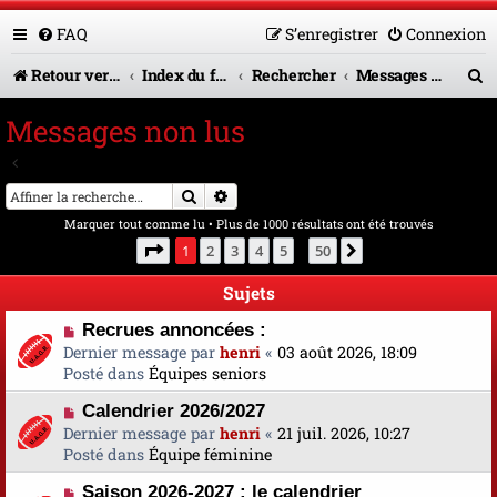
FAQ
S’enregistrer
Connexion
R
Retour vers le site U.A.G.R.
Index du forum
Rechercher
Messages non lus
e
Messages non lus
c
Aller à la recherche avancée
h
Rechercher
Recherche avancée
e
Marquer tout comme lu
• Plus de 1000 résultats ont été trouvés
r
Page
1
sur
50
1
2
3
4
5
50
Suivante
…
c
Sujets
h
N
Recrues annoncées :
e
o
Dernier message par
henri
«
03 août 2026, 18:09
u
Posté dans
Équipes seniors
r
v
N
Calendrier 2026/2027
e
o
Dernier message par
a
henri
«
21 juil. 2026, 10:27
u
Posté dans
u
Équipe féminine
v
m
N
Saison 2026-2027 : le calendrier
e
e