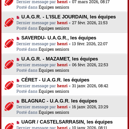
o
Dernier message par
a
henri
«
07 mars 2026, 08:17
s
e
u
Posté dans
u
Équipes seniors
s
v
m
a
N
U.A.G.R. - L'ISLE JOURDAIN, les équipes
e
e
g
o
Dernier message par
a
henri
«
27 févr. 2026, 21:53
s
e
u
Posté dans
u
Équipes seniors
s
v
m
a
N
SAVERDU- U.A.G.R., les équipes
e
e
g
o
Dernier message par
a
henri
«
13 févr. 2026, 22:07
s
e
u
Posté dans
u
Équipes seniors
s
v
m
a
N
U.A.G.R. - MAZAMET, les équipes
e
e
g
o
Dernier message par
a
henri
«
06 févr. 2026, 22:53
s
e
u
Posté dans
u
Équipes seniors
s
v
m
a
N
CÉRET - U.A.G.R. les équipes
e
e
g
o
Dernier message par
a
henri
«
31 janv. 2026, 08:42
s
e
u
Posté dans
u
Équipes seniors
s
v
m
a
N
BLAGNAC - U.A.G.R. les équipes
e
e
g
o
Dernier message par
a
henri
«
16 janv. 2026, 23:29
s
e
u
Posté dans
u
Équipes seniors
s
v
m
a
N
UAGR / CASTELSARRASIN, les équipes
e
e
g
o
Dernier message par
a
henri
«
10 janv. 2026, 08:11
s