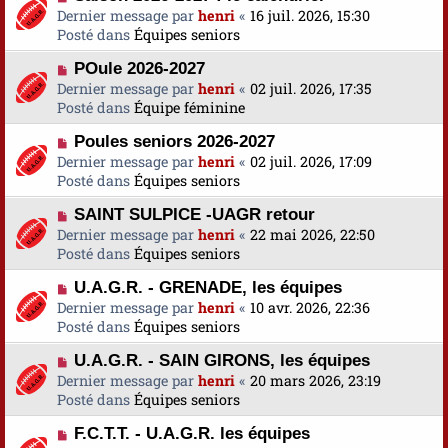
o
Dernier message par
a
henri
«
16 juil. 2026, 15:30
s
u
Posté dans
u
Équipes seniors
s
v
m
a
N
POule 2026-2027
e
e
g
o
Dernier message par
a
henri
«
02 juil. 2026, 17:35
s
e
u
Posté dans
u
Équipe féminine
s
v
m
a
N
Poules seniors 2026-2027
e
e
g
o
Dernier message par
a
henri
«
02 juil. 2026, 17:09
s
e
u
Posté dans
u
Équipes seniors
s
v
m
a
N
SAINT SULPICE -UAGR retour
e
e
g
o
Dernier message par
a
henri
«
22 mai 2026, 22:50
s
e
u
Posté dans
u
Équipes seniors
s
v
m
a
N
U.A.G.R. - GRENADE, les équipes
e
e
g
o
Dernier message par
a
henri
«
10 avr. 2026, 22:36
s
e
u
Posté dans
u
Équipes seniors
s
v
m
a
N
U.A.G.R. - SAIN GIRONS, les équipes
e
e
g
o
Dernier message par
a
henri
«
20 mars 2026, 23:19
s
e
u
Posté dans
u
Équipes seniors
s
v
m
a
N
F.C.T.T. - U.A.G.R. les équipes
e
e
g