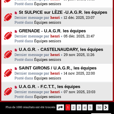
e
u
Posté dans
u
Équipes seniors
s
v
m
a
N
St SULPICE sur LÈZE -U.A.G.R. les équipes
e
e
g
o
Dernier message par
a
henri
«
12 déc. 2025, 23:07
s
e
u
Posté dans
u
Équipes seniors
s
v
m
a
N
GRENADE - U.A.G.R. les équipes
e
e
g
o
Dernier message par
a
henri
«
05 déc. 2025, 21:47
s
e
u
Posté dans
u
Équipes seniors
s
v
m
a
N
U.A.G.R. - CASTELNAUDARY, les équipes
e
e
g
o
Dernier message par
a
henri
«
29 nov. 2025, 11:26
s
e
u
Posté dans
u
Équipes seniors
s
v
m
a
N
SAINT GIRONS / U.A.G.R., les équipes
e
e
g
o
Dernier message par
a
henri
«
14 nov. 2025, 22:00
s
e
u
Posté dans
u
Équipes seniors
s
v
m
a
N
U.A.G.R. - F.C.T.T., les équipes
e
e
g
o
Dernier message par
a
henri
«
07 nov. 2025, 23:03
s
e
u
Posté dans
u
Équipes seniors
s
v
m
a
e
e
g
Page
1
sur
50
Plus de 1000 résultats ont été trouvés
1
2
3
4
5
50
Su
…
a
s
e