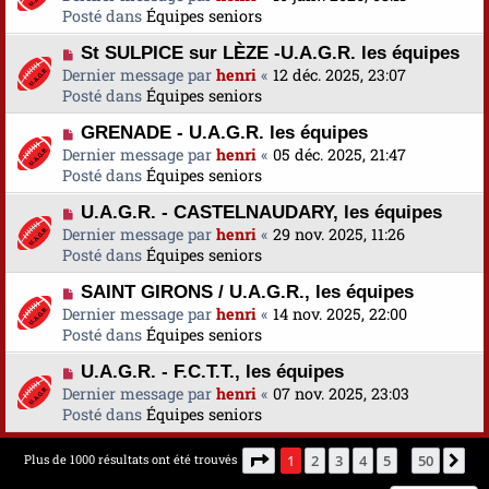
e
u
Posté dans
u
Équipes seniors
s
v
m
a
N
St SULPICE sur LÈZE -U.A.G.R. les équipes
e
e
g
o
Dernier message par
a
henri
«
12 déc. 2025, 23:07
s
e
u
Posté dans
u
Équipes seniors
s
v
m
a
N
GRENADE - U.A.G.R. les équipes
e
e
g
o
Dernier message par
a
henri
«
05 déc. 2025, 21:47
s
e
u
Posté dans
u
Équipes seniors
s
v
m
a
N
U.A.G.R. - CASTELNAUDARY, les équipes
e
e
g
o
Dernier message par
a
henri
«
29 nov. 2025, 11:26
s
e
u
Posté dans
u
Équipes seniors
s
v
m
a
N
SAINT GIRONS / U.A.G.R., les équipes
e
e
g
o
Dernier message par
a
henri
«
14 nov. 2025, 22:00
s
e
u
Posté dans
u
Équipes seniors
s
v
m
a
N
U.A.G.R. - F.C.T.T., les équipes
e
e
g
o
Dernier message par
a
henri
«
07 nov. 2025, 23:03
s
e
u
Posté dans
u
Équipes seniors
s
v
m
a
e
e
g
Page
1
sur
50
Plus de 1000 résultats ont été trouvés
1
2
3
4
5
50
Su
…
a
s
e