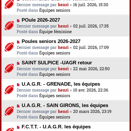
o
Dernier message par
a
henri
«
16 juil. 2026, 15:30
s
u
Posté dans
u
Équipes seniors
s
v
m
a
N
POule 2026-2027
e
e
g
o
Dernier message par
a
henri
«
02 juil. 2026, 17:35
s
e
u
Posté dans
u
Équipe féminine
s
v
m
a
N
Poules seniors 2026-2027
e
e
g
o
Dernier message par
a
henri
«
02 juil. 2026, 17:09
s
e
u
Posté dans
u
Équipes seniors
s
v
m
a
N
SAINT SULPICE -UAGR retour
e
e
g
o
Dernier message par
a
henri
«
22 mai 2026, 22:50
s
e
u
Posté dans
u
Équipes seniors
s
v
m
a
N
U.A.G.R. - GRENADE, les équipes
e
e
g
o
Dernier message par
a
henri
«
10 avr. 2026, 22:36
s
e
u
Posté dans
u
Équipes seniors
s
v
m
a
N
U.A.G.R. - SAIN GIRONS, les équipes
e
e
g
o
Dernier message par
a
henri
«
20 mars 2026, 23:19
s
e
u
Posté dans
u
Équipes seniors
s
v
m
a
N
F.C.T.T. - U.A.G.R. les équipes
e
e
g