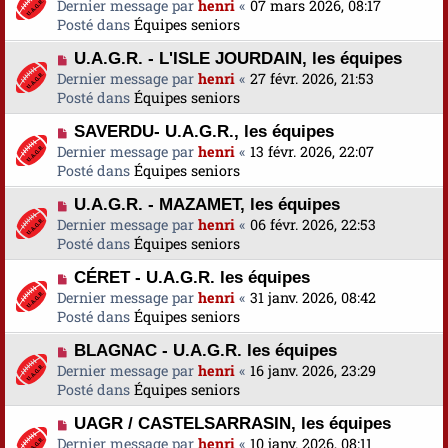
o
Dernier message par
a
henri
«
07 mars 2026, 08:17
s
e
u
Posté dans
u
Équipes seniors
s
v
m
a
N
U.A.G.R. - L'ISLE JOURDAIN, les équipes
e
e
g
o
Dernier message par
a
henri
«
27 févr. 2026, 21:53
s
e
u
Posté dans
u
Équipes seniors
s
v
m
a
N
SAVERDU- U.A.G.R., les équipes
e
e
g
o
Dernier message par
a
henri
«
13 févr. 2026, 22:07
s
e
u
Posté dans
u
Équipes seniors
s
v
m
a
N
U.A.G.R. - MAZAMET, les équipes
e
e
g
o
Dernier message par
a
henri
«
06 févr. 2026, 22:53
s
e
u
Posté dans
u
Équipes seniors
s
v
m
a
N
CÉRET - U.A.G.R. les équipes
e
e
g
o
Dernier message par
a
henri
«
31 janv. 2026, 08:42
s
e
u
Posté dans
u
Équipes seniors
s
v
m
a
N
BLAGNAC - U.A.G.R. les équipes
e
e
g
o
Dernier message par
a
henri
«
16 janv. 2026, 23:29
s
e
u
Posté dans
u
Équipes seniors
s
v
m
a
N
UAGR / CASTELSARRASIN, les équipes
e
e
g
o
Dernier message par
a
henri
«
10 janv. 2026, 08:11
s