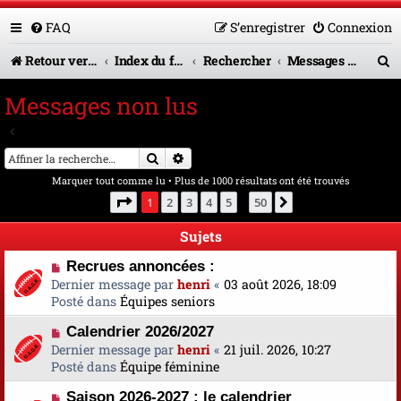
FAQ
S’enregistrer
Connexion
R
Retour vers le site U.A.G.R.
Index du forum
Rechercher
Messages non lus
e
Messages non lus
c
Aller à la recherche avancée
h
Rechercher
Recherche avancée
e
Marquer tout comme lu
• Plus de 1000 résultats ont été trouvés
r
Page
1
sur
50
1
2
3
4
5
50
Suivante
…
c
Sujets
h
N
Recrues annoncées :
e
o
Dernier message par
henri
«
03 août 2026, 18:09
u
Posté dans
Équipes seniors
r
v
N
Calendrier 2026/2027
e
o
Dernier message par
a
henri
«
21 juil. 2026, 10:27
u
Posté dans
u
Équipe féminine
v
m
N
Saison 2026-2027 : le calendrier
e
e