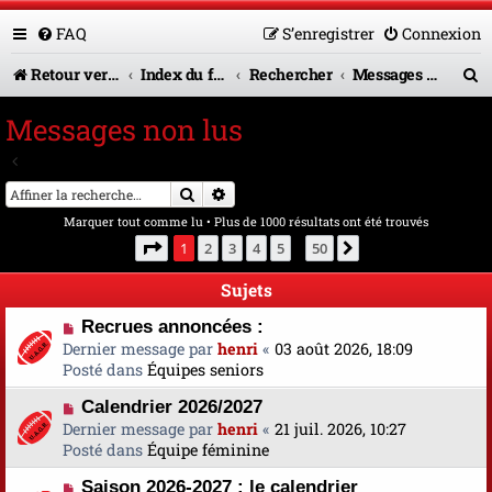
FAQ
S’enregistrer
Connexion
R
Retour vers le site U.A.G.R.
Index du forum
Rechercher
Messages non lus
e
Messages non lus
c
Aller à la recherche avancée
h
Rechercher
Recherche avancée
e
Marquer tout comme lu
• Plus de 1000 résultats ont été trouvés
r
Page
1
sur
50
1
2
3
4
5
50
Suivante
…
c
Sujets
h
N
Recrues annoncées :
e
o
Dernier message par
henri
«
03 août 2026, 18:09
u
Posté dans
Équipes seniors
r
v
N
Calendrier 2026/2027
e
o
Dernier message par
a
henri
«
21 juil. 2026, 10:27
u
Posté dans
u
Équipe féminine
v
m
N
Saison 2026-2027 : le calendrier
e
e