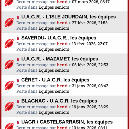
o
Dernier message par
a
henri
«
07 mars 2026, 08:17
s
e
u
Posté dans
u
Équipes seniors
s
v
m
a
N
U.A.G.R. - L'ISLE JOURDAIN, les équipes
e
e
g
o
Dernier message par
a
henri
«
27 févr. 2026, 21:53
s
e
u
Posté dans
u
Équipes seniors
s
v
m
a
N
SAVERDU- U.A.G.R., les équipes
e
e
g
o
Dernier message par
a
henri
«
13 févr. 2026, 22:07
s
e
u
Posté dans
u
Équipes seniors
s
v
m
a
N
U.A.G.R. - MAZAMET, les équipes
e
e
g
o
Dernier message par
a
henri
«
06 févr. 2026, 22:53
s
e
u
Posté dans
u
Équipes seniors
s
v
m
a
N
CÉRET - U.A.G.R. les équipes
e
e
g
o
Dernier message par
a
henri
«
31 janv. 2026, 08:42
s
e
u
Posté dans
u
Équipes seniors
s
v
m
a
N
BLAGNAC - U.A.G.R. les équipes
e
e
g
o
Dernier message par
a
henri
«
16 janv. 2026, 23:29
s
e
u
Posté dans
u
Équipes seniors
s
v
m
a
N
UAGR / CASTELSARRASIN, les équipes
e
e
g
o
Dernier message par
a
henri
«
10 janv. 2026, 08:11
s