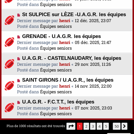
e
u
Posté dans
u
Équipes seniors
s
v
m
a
N
St SULPICE sur LÈZE -U.A.G.R. les équipes
e
e
g
o
Dernier message par
a
henri
«
12 déc. 2025, 23:07
s
e
u
Posté dans
u
Équipes seniors
s
v
m
a
N
GRENADE - U.A.G.R. les équipes
e
e
g
o
Dernier message par
a
henri
«
05 déc. 2025, 21:47
s
e
u
Posté dans
u
Équipes seniors
s
v
m
a
N
U.A.G.R. - CASTELNAUDARY, les équipes
e
e
g
o
Dernier message par
a
henri
«
29 nov. 2025, 11:26
s
e
u
Posté dans
u
Équipes seniors
s
v
m
a
N
SAINT GIRONS / U.A.G.R., les équipes
e
e
g
o
Dernier message par
a
henri
«
14 nov. 2025, 22:00
s
e
u
Posté dans
u
Équipes seniors
s
v
m
a
N
U.A.G.R. - F.C.T.T., les équipes
e
e
g
o
Dernier message par
a
henri
«
07 nov. 2025, 23:03
s
e
u
Posté dans
u
Équipes seniors
s
v
m
a
e
e
g
Page
1
sur
50
Plus de 1000 résultats ont été trouvés
1
2
3
4
5
50
Su
…
a
s
e