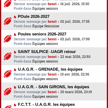
o
Dernier message par
a
henri
«
16 juil. 2026, 15:30
s
u
Posté dans
u
Équipes seniors
s
v
m
a
N
POule 2026-2027
e
e
g
o
Dernier message par
a
henri
«
02 juil. 2026, 17:35
s
e
u
Posté dans
u
Équipe féminine
s
v
m
a
N
Poules seniors 2026-2027
e
e
g
o
Dernier message par
a
henri
«
02 juil. 2026, 17:09
s
e
u
Posté dans
u
Équipes seniors
s
v
m
a
N
SAINT SULPICE -UAGR retour
e
e
g
o
Dernier message par
a
henri
«
22 mai 2026, 22:50
s
e
u
Posté dans
u
Équipes seniors
s
v
m
a
N
U.A.G.R. - GRENADE, les équipes
e
e
g
o
Dernier message par
a
henri
«
10 avr. 2026, 22:36
s
e
u
Posté dans
u
Équipes seniors
s
v
m
a
N
U.A.G.R. - SAIN GIRONS, les équipes
e
e
g
o
Dernier message par
a
henri
«
20 mars 2026, 23:19
s
e
u
Posté dans
u
Équipes seniors
s
v
m
a
N
F.C.T.T. - U.A.G.R. les équipes
e
e
g