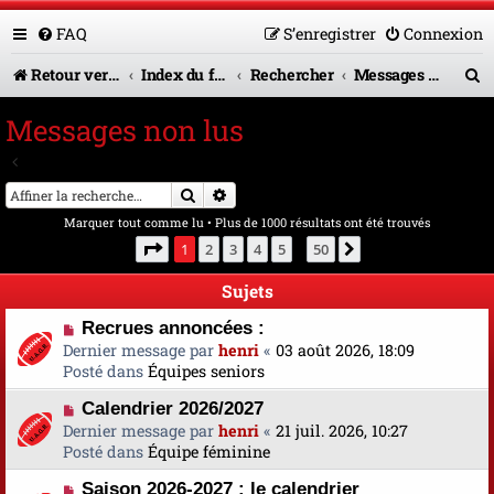
FAQ
S’enregistrer
Connexion
R
Retour vers le site U.A.G.R.
Index du forum
Rechercher
Messages non lus
e
Messages non lus
c
Aller à la recherche avancée
h
Rechercher
Recherche avancée
e
Marquer tout comme lu
• Plus de 1000 résultats ont été trouvés
r
Page
1
sur
50
1
2
3
4
5
50
Suivante
…
c
Sujets
h
N
Recrues annoncées :
e
o
Dernier message par
henri
«
03 août 2026, 18:09
u
Posté dans
Équipes seniors
r
v
N
Calendrier 2026/2027
e
o
Dernier message par
a
henri
«
21 juil. 2026, 10:27
u
Posté dans
u
Équipe féminine
v
m
N
Saison 2026-2027 : le calendrier
e
e