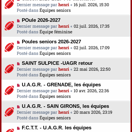
o
Dernier message par
a
henri
«
16 juil. 2026, 15:30
s
u
Posté dans
u
Équipes seniors
s
v
m
a
N
POule 2026-2027
e
e
g
o
Dernier message par
a
henri
«
02 juil. 2026, 17:35
s
e
u
Posté dans
u
Équipe féminine
s
v
m
a
N
Poules seniors 2026-2027
e
e
g
o
Dernier message par
a
henri
«
02 juil. 2026, 17:09
s
e
u
Posté dans
u
Équipes seniors
s
v
m
a
N
SAINT SULPICE -UAGR retour
e
e
g
o
Dernier message par
a
henri
«
22 mai 2026, 22:50
s
e
u
Posté dans
u
Équipes seniors
s
v
m
a
N
U.A.G.R. - GRENADE, les équipes
e
e
g
o
Dernier message par
a
henri
«
10 avr. 2026, 22:36
s
e
u
Posté dans
u
Équipes seniors
s
v
m
a
N
U.A.G.R. - SAIN GIRONS, les équipes
e
e
g
o
Dernier message par
a
henri
«
20 mars 2026, 23:19
s
e
u
Posté dans
u
Équipes seniors
s
v
m
a
N
F.C.T.T. - U.A.G.R. les équipes
e
e
g