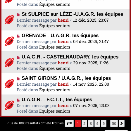
e
u
Posté dans
u
Équipes seniors
s
v
m
a
N
St SULPICE sur LÈZE -U.A.G.R. les équipes
e
e
g
o
Dernier message par
a
henri
«
12 déc. 2025, 23:07
s
e
u
Posté dans
u
Équipes seniors
s
v
m
a
N
GRENADE - U.A.G.R. les équipes
e
e
g
o
Dernier message par
a
henri
«
05 déc. 2025, 21:47
s
e
u
Posté dans
u
Équipes seniors
s
v
m
a
N
U.A.G.R. - CASTELNAUDARY, les équipes
e
e
g
o
Dernier message par
a
henri
«
29 nov. 2025, 11:26
s
e
u
Posté dans
u
Équipes seniors
s
v
m
a
N
SAINT GIRONS / U.A.G.R., les équipes
e
e
g
o
Dernier message par
a
henri
«
14 nov. 2025, 22:00
s
e
u
Posté dans
u
Équipes seniors
s
v
m
a
N
U.A.G.R. - F.C.T.T., les équipes
e
e
g
o
Dernier message par
a
henri
«
07 nov. 2025, 23:03
s
e
u
Posté dans
u
Équipes seniors
s
v
m
a
e
e
g
Page
1
sur
50
Plus de 1000 résultats ont été trouvés
1
2
3
4
5
50
Su
…
a
s
e