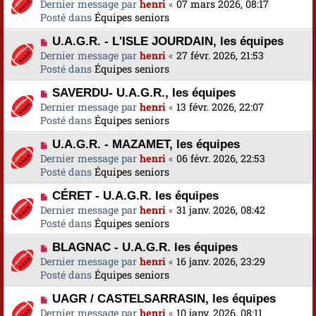
o
Dernier message par
a
henri
«
07 mars 2026, 08:17
s
e
u
Posté dans
u
Équipes seniors
s
v
m
a
N
U.A.G.R. - L'ISLE JOURDAIN, les équipes
e
e
g
o
Dernier message par
a
henri
«
27 févr. 2026, 21:53
s
e
u
Posté dans
u
Équipes seniors
s
v
m
a
N
SAVERDU- U.A.G.R., les équipes
e
e
g
o
Dernier message par
a
henri
«
13 févr. 2026, 22:07
s
e
u
Posté dans
u
Équipes seniors
s
v
m
a
N
U.A.G.R. - MAZAMET, les équipes
e
e
g
o
Dernier message par
a
henri
«
06 févr. 2026, 22:53
s
e
u
Posté dans
u
Équipes seniors
s
v
m
a
N
CÉRET - U.A.G.R. les équipes
e
e
g
o
Dernier message par
a
henri
«
31 janv. 2026, 08:42
s
e
u
Posté dans
u
Équipes seniors
s
v
m
a
N
BLAGNAC - U.A.G.R. les équipes
e
e
g
o
Dernier message par
a
henri
«
16 janv. 2026, 23:29
s
e
u
Posté dans
u
Équipes seniors
s
v
m
a
N
UAGR / CASTELSARRASIN, les équipes
e
e
g
o
Dernier message par
a
henri
«
10 janv. 2026, 08:11
s