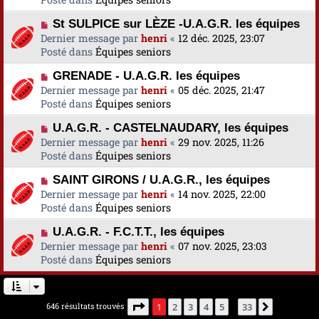
s
v
m
a
N
St SULPICE sur LÈZE -U.A.G.R. les équipes
e
e
g
o
Dernier message par
a
henri
«
12 déc. 2025, 23:07
s
e
u
Posté dans
u
Équipes seniors
s
v
m
a
N
GRENADE - U.A.G.R. les équipes
e
e
g
o
Dernier message par
a
henri
«
05 déc. 2025, 21:47
s
e
u
Posté dans
u
Équipes seniors
s
v
m
a
N
U.A.G.R. - CASTELNAUDARY, les équipes
e
e
g
o
Dernier message par
a
henri
«
29 nov. 2025, 11:26
s
e
u
Posté dans
u
Équipes seniors
s
v
m
a
N
SAINT GIRONS / U.A.G.R., les équipes
e
e
g
o
Dernier message par
a
henri
«
14 nov. 2025, 22:00
s
e
u
Posté dans
u
Équipes seniors
s
v
m
a
N
U.A.G.R. - F.C.T.T., les équipes
e
e
g
o
Dernier message par
a
henri
«
07 nov. 2025, 23:03
s
e
u
Posté dans
u
Équipes seniors
s
v
m
a
e
e
g
a
s
e
Page
1
sur
33
646 résultats trouvés
1
2
3
4
5
33
Suivante
…
u
s