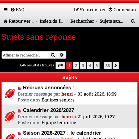
FAQ
S’enregistrer
Connexion
R
Retour vers le site U.A.G.R.
Index du forum
Rechercher
Sujets sans réponse
e
Sujets sans réponse
c
Aller à la recherche avancée
h
Rechercher
Recherche avancée
e
Page
1
sur
33
646 résultats trouvés
1
2
3
4
5
33
Suivante
…
r
Sujets
c
N
Recrues annoncées :
h
o
Dernier message par
henri
«
03 août 2026, 18:09
e
u
Posté dans
Équipes seniors
v
r
N
Calendrier 2026/2027
e
o
Dernier message par
a
henri
«
21 juil. 2026, 10:27
u
Posté dans
u
Équipe féminine
v
m
N
Saison 2026-2027 : le calendrier
e
e
o