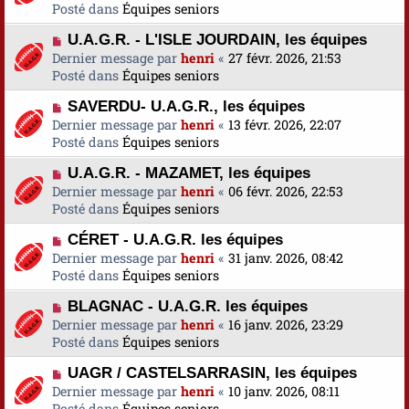
u
Posté dans
u
Équipes seniors
s
v
m
a
N
U.A.G.R. - L'ISLE JOURDAIN, les équipes
e
e
g
o
Dernier message par
a
henri
«
27 févr. 2026, 21:53
s
e
u
Posté dans
u
Équipes seniors
s
v
m
a
N
SAVERDU- U.A.G.R., les équipes
e
e
g
o
Dernier message par
a
henri
«
13 févr. 2026, 22:07
s
e
u
Posté dans
u
Équipes seniors
s
v
m
a
N
U.A.G.R. - MAZAMET, les équipes
e
e
g
o
Dernier message par
a
henri
«
06 févr. 2026, 22:53
s
e
u
Posté dans
u
Équipes seniors
s
v
m
a
N
CÉRET - U.A.G.R. les équipes
e
e
g
o
Dernier message par
a
henri
«
31 janv. 2026, 08:42
s
e
u
Posté dans
u
Équipes seniors
s
v
m
a
N
BLAGNAC - U.A.G.R. les équipes
e
e
g
o
Dernier message par
a
henri
«
16 janv. 2026, 23:29
s
e
u
Posté dans
u
Équipes seniors
s
v
m
a
N
UAGR / CASTELSARRASIN, les équipes
e
e
g
o
Dernier message par
a
henri
«
10 janv. 2026, 08:11
s
e
u
Posté dans
u
Équipes seniors