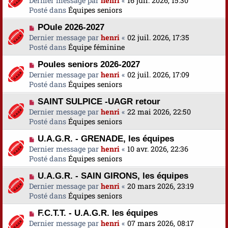
Dernier message par
a
henri
«
16 juil. 2026, 15:30
s
u
Posté dans
u
Équipes seniors
s
v
m
a
N
POule 2026-2027
e
e
g
o
Dernier message par
a
henri
«
02 juil. 2026, 17:35
s
e
u
Posté dans
u
Équipe féminine
s
v
m
a
N
Poules seniors 2026-2027
e
e
g
o
Dernier message par
a
henri
«
02 juil. 2026, 17:09
s
e
u
Posté dans
u
Équipes seniors
s
v
m
a
N
SAINT SULPICE -UAGR retour
e
e
g
o
Dernier message par
a
henri
«
22 mai 2026, 22:50
s
e
u
Posté dans
u
Équipes seniors
s
v
m
a
N
U.A.G.R. - GRENADE, les équipes
e
e
g
o
Dernier message par
a
henri
«
10 avr. 2026, 22:36
s
e
u
Posté dans
u
Équipes seniors
s
v
m
a
N
U.A.G.R. - SAIN GIRONS, les équipes
e
e
g
o
Dernier message par
a
henri
«
20 mars 2026, 23:19
s
e
u
Posté dans
u
Équipes seniors
s
v
m
a
N
F.C.T.T. - U.A.G.R. les équipes
e
e
g
o
Dernier message par
a
henri
«
07 mars 2026, 08:17
s
e