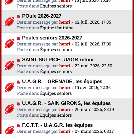
Dernier message par
a
henri
«
16 juil. 2026, 15:30
s
u
Posté dans
u
Équipes seniors
s
v
m
a
N
POule 2026-2027
e
e
g
o
Dernier message par
a
henri
«
02 juil. 2026, 17:35
s
e
u
Posté dans
u
Équipe féminine
s
v
m
a
N
Poules seniors 2026-2027
e
e
g
o
Dernier message par
a
henri
«
02 juil. 2026, 17:09
s
e
u
Posté dans
u
Équipes seniors
s
v
m
a
N
SAINT SULPICE -UAGR retour
e
e
g
o
Dernier message par
a
henri
«
22 mai 2026, 22:50
s
e
u
Posté dans
u
Équipes seniors
s
v
m
a
N
U.A.G.R. - GRENADE, les équipes
e
e
g
o
Dernier message par
a
henri
«
10 avr. 2026, 22:36
s
e
u
Posté dans
u
Équipes seniors
s
v
m
a
N
U.A.G.R. - SAIN GIRONS, les équipes
e
e
g
o
Dernier message par
a
henri
«
20 mars 2026, 23:19
s
e
u
Posté dans
u
Équipes seniors
s
v
m
a
N
F.C.T.T. - U.A.G.R. les équipes
e
e
g
o
Dernier message par
a
henri
«
07 mars 2026, 08:17
s
e