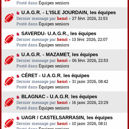
u
Posté dans
u
Équipes seniors
s
v
m
a
N
U.A.G.R. - L'ISLE JOURDAIN, les équipes
e
e
g
o
Dernier message par
a
henri
«
27 févr. 2026, 21:53
s
e
u
Posté dans
u
Équipes seniors
s
v
m
a
N
SAVERDU- U.A.G.R., les équipes
e
e
g
o
Dernier message par
a
henri
«
13 févr. 2026, 22:07
s
e
u
Posté dans
u
Équipes seniors
s
v
m
a
N
U.A.G.R. - MAZAMET, les équipes
e
e
g
o
Dernier message par
a
henri
«
06 févr. 2026, 22:53
s
e
u
Posté dans
u
Équipes seniors
s
v
m
a
N
CÉRET - U.A.G.R. les équipes
e
e
g
o
Dernier message par
a
henri
«
31 janv. 2026, 08:42
s
e
u
Posté dans
u
Équipes seniors
s
v
m
a
N
BLAGNAC - U.A.G.R. les équipes
e
e
g
o
Dernier message par
a
henri
«
16 janv. 2026, 23:29
s
e
u
Posté dans
u
Équipes seniors
s
v
m
a
N
UAGR / CASTELSARRASIN, les équipes
e
e
g
o
Dernier message par
a
henri
«
10 janv. 2026, 08:11
s
e
u
Posté dans
u
Équipes seniors