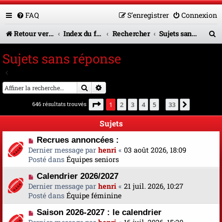
FAQ
S’enregistrer
Connexion
R
Retour vers le site U.A.G.R.
Index du forum
Rechercher
Sujets sans réponse
e
Sujets sans réponse
c
Aller à la recherche avancée
h
Rechercher
Recherche avancée
e
Page
1
sur
33
646 résultats trouvés
1
2
3
4
5
33
Suivante
…
r
Sujets
c
N
Recrues annoncées :
h
o
Dernier message par
henri
«
03 août 2026, 18:09
e
u
Posté dans
Équipes seniors
v
r
N
Calendrier 2026/2027
e
o
Dernier message par
a
henri
«
21 juil. 2026, 10:27
u
Posté dans
u
Équipe féminine
v
m
N
Saison 2026-2027 : le calendrier
e
e
o