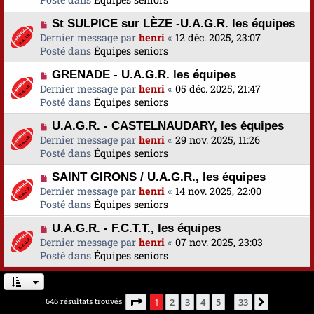
s
v
m
a
N
St SULPICE sur LÈZE -U.A.G.R. les équipes
e
e
g
o
Dernier message par
a
henri
«
12 déc. 2025, 23:07
s
e
u
Posté dans
u
Équipes seniors
s
v
m
a
N
GRENADE - U.A.G.R. les équipes
e
e
g
o
Dernier message par
a
henri
«
05 déc. 2025, 21:47
s
e
u
Posté dans
u
Équipes seniors
s
v
m
a
N
U.A.G.R. - CASTELNAUDARY, les équipes
e
e
g
o
Dernier message par
a
henri
«
29 nov. 2025, 11:26
s
e
u
Posté dans
u
Équipes seniors
s
v
m
a
N
SAINT GIRONS / U.A.G.R., les équipes
e
e
g
o
Dernier message par
a
henri
«
14 nov. 2025, 22:00
s
e
u
Posté dans
u
Équipes seniors
s
v
m
a
N
U.A.G.R. - F.C.T.T., les équipes
e
e
g
o
Dernier message par
a
henri
«
07 nov. 2025, 23:03
s
e
u
Posté dans
u
Équipes seniors
s
v
m
a
e
e
g
a
s
e
Page
1
sur
33
646 résultats trouvés
1
2
3
4
5
33
Suivante
…
u
s