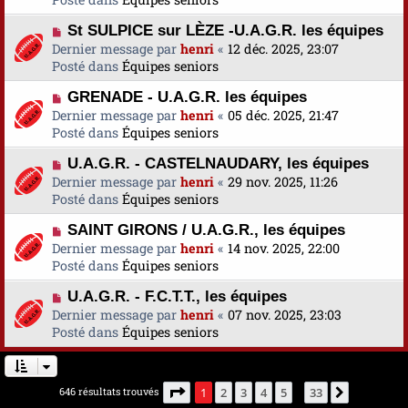
s
v
m
a
N
St SULPICE sur LÈZE -U.A.G.R. les équipes
e
e
g
o
Dernier message par
a
henri
«
12 déc. 2025, 23:07
s
e
u
Posté dans
u
Équipes seniors
s
v
m
a
N
GRENADE - U.A.G.R. les équipes
e
e
g
o
Dernier message par
a
henri
«
05 déc. 2025, 21:47
s
e
u
Posté dans
u
Équipes seniors
s
v
m
a
N
U.A.G.R. - CASTELNAUDARY, les équipes
e
e
g
o
Dernier message par
a
henri
«
29 nov. 2025, 11:26
s
e
u
Posté dans
u
Équipes seniors
s
v
m
a
N
SAINT GIRONS / U.A.G.R., les équipes
e
e
g
o
Dernier message par
a
henri
«
14 nov. 2025, 22:00
s
e
u
Posté dans
u
Équipes seniors
s
v
m
a
N
U.A.G.R. - F.C.T.T., les équipes
e
e
g
o
Dernier message par
a
henri
«
07 nov. 2025, 23:03
s
e
u
Posté dans
u
Équipes seniors
s
v
m
a
e
e
g
a
s
e
Page
1
sur
33
646 résultats trouvés
1
2
3
4
5
33
Suivante
…
u
s