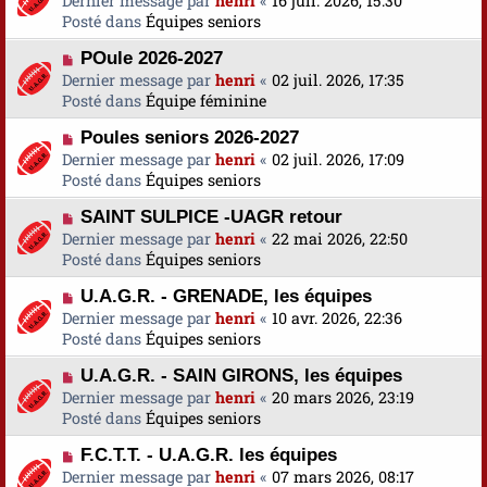
Dernier message par
a
henri
«
16 juil. 2026, 15:30
s
u
Posté dans
u
Équipes seniors
s
v
m
a
N
POule 2026-2027
e
e
g
o
Dernier message par
a
henri
«
02 juil. 2026, 17:35
s
e
u
Posté dans
u
Équipe féminine
s
v
m
a
N
Poules seniors 2026-2027
e
e
g
o
Dernier message par
a
henri
«
02 juil. 2026, 17:09
s
e
u
Posté dans
u
Équipes seniors
s
v
m
a
N
SAINT SULPICE -UAGR retour
e
e
g
o
Dernier message par
a
henri
«
22 mai 2026, 22:50
s
e
u
Posté dans
u
Équipes seniors
s
v
m
a
N
U.A.G.R. - GRENADE, les équipes
e
e
g
o
Dernier message par
a
henri
«
10 avr. 2026, 22:36
s
e
u
Posté dans
u
Équipes seniors
s
v
m
a
N
U.A.G.R. - SAIN GIRONS, les équipes
e
e
g
o
Dernier message par
a
henri
«
20 mars 2026, 23:19
s
e
u
Posté dans
u
Équipes seniors
s
v
m
a
N
F.C.T.T. - U.A.G.R. les équipes
e
e
g
o
Dernier message par
a
henri
«
07 mars 2026, 08:17
s
e