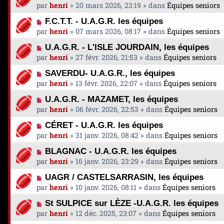
s
o
g
par
henri
»
20 mars 2026, 23:19
» dans
Équipes seniors
e
m
s
u
e
a
e
N
a
F.C.T.T. - U.A.G.R. les équipes
v
u
s
o
g
par
henri
»
07 mars 2026, 08:17
» dans
Équipes seniors
e
m
s
u
e
a
e
N
a
U.A.G.R. - L'ISLE JOURDAIN, les équipes
v
u
s
o
g
par
henri
»
27 févr. 2026, 21:53
» dans
Équipes seniors
e
m
s
u
e
a
e
N
a
SAVERDU- U.A.G.R., les équipes
v
u
s
o
g
par
henri
»
13 févr. 2026, 22:07
» dans
Équipes seniors
e
m
s
u
e
a
e
N
a
U.A.G.R. - MAZAMET, les équipes
v
u
s
o
g
par
henri
»
06 févr. 2026, 22:53
» dans
Équipes seniors
e
m
s
u
e
a
e
N
a
CÉRET - U.A.G.R. les équipes
v
u
s
o
g
par
henri
»
31 janv. 2026, 08:42
» dans
Équipes seniors
e
m
s
u
e
a
e
N
a
BLAGNAC - U.A.G.R. les équipes
v
u
s
o
g
par
henri
»
16 janv. 2026, 23:29
» dans
Équipes seniors
e
m
s
u
e
a
e
N
a
UAGR / CASTELSARRASIN, les équipes
v
u
s
o
g
par
henri
»
10 janv. 2026, 08:11
» dans
Équipes seniors
e
m
s
u
e
a
e
N
a
St SULPICE sur LÈZE -U.A.G.R. les équipes
v
u
s
o
g
par
henri
»
12 déc. 2025, 23:07
» dans
Équipes seniors
e
m
s
u
e
a