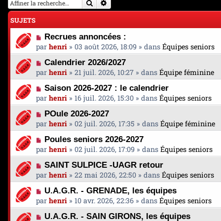
Rechercher
Recherche avancée
SUJETS
N
Recrues annoncées :
o
par
henri
»
03 août 2026, 18:09
» dans
Équipes seniors
u
N
Calendrier 2026/2027
v
o
par
henri
»
21 juil. 2026, 10:27
» dans
Équipe féminine
e
u
a
N
Saison 2026-2027 : le calendrier
v
u
o
par
henri
»
16 juil. 2026, 15:30
» dans
Équipes seniors
e
m
u
a
e
N
POule 2026-2027
v
u
s
o
par
henri
»
02 juil. 2026, 17:35
» dans
Équipe féminine
e
m
s
u
a
e
N
a
Poules seniors 2026-2027
v
u
s
o
g
par
henri
»
02 juil. 2026, 17:09
» dans
Équipes seniors
e
m
s
u
e
a
e
N
a
SAINT SULPICE -UAGR retour
v
u
s
o
g
par
henri
»
22 mai 2026, 22:50
» dans
Équipes seniors
e
m
s
u
e
a
e
N
a
U.A.G.R. - GRENADE, les équipes
v
u
s
o
g
par
henri
»
10 avr. 2026, 22:36
» dans
Équipes seniors
e
m
s
u
e
a
e
N
a
U.A.G.R. - SAIN GIRONS, les équipes
v
u