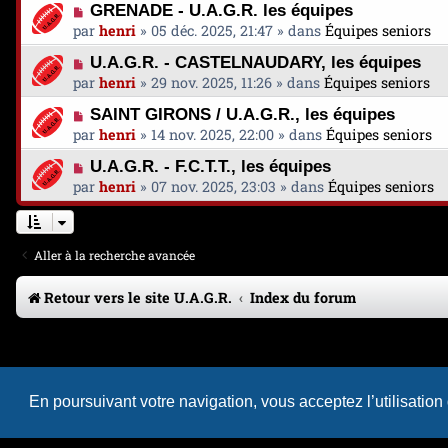
e
N
a
GRENADE - U.A.G.R. les équipes
v
u
s
o
g
par
henri
»
05 déc. 2025, 21:47
» dans
Équipes seniors
e
m
s
u
e
a
e
N
a
U.A.G.R. - CASTELNAUDARY, les équipes
v
u
s
o
g
par
henri
»
29 nov. 2025, 11:26
» dans
Équipes seniors
e
m
s
u
e
a
e
N
a
SAINT GIRONS / U.A.G.R., les équipes
v
u
s
o
g
par
henri
»
14 nov. 2025, 22:00
» dans
Équipes seniors
e
m
s
u
e
a
e
N
a
U.A.G.R. - F.C.T.T., les équipes
v
u
s
o
g
par
henri
»
07 nov. 2025, 23:03
» dans
Équipes seniors
e
m
s
u
e
a
e
a
v
u
s
g
e
m
s
e
Aller à la recherche avancée
a
e
a
u
s
g
Retour vers le site U.A.G.R.
m
Index du forum
s
e
e
a
s
g
s
e
a
g
En poursuivant votre navigation, vous acceptez l’utilisation
e