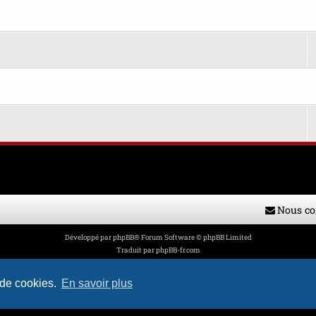
Nous co
Développé par
phpBB
® Forum Software © phpBB Limited
Traduit par
phpBB-fr.com
Style par
H. DREUILHE avec l'aide de CABOT
Confidentialité
|
Conditions
 de cookies.
En savoir plus