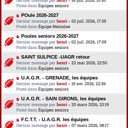
Dernier message par
a
henri
«
16 juil. 2026, 15:30
s
u
Posté dans
u
Équipes seniors
s
v
m
a
N
POule 2026-2027
e
e
g
o
Dernier message par
a
henri
«
02 juil. 2026, 17:35
s
e
u
Posté dans
u
Équipe féminine
s
v
m
a
N
Poules seniors 2026-2027
e
e
g
o
Dernier message par
a
henri
«
02 juil. 2026, 17:09
s
e
u
Posté dans
u
Équipes seniors
s
v
m
a
N
SAINT SULPICE -UAGR retour
e
e
g
o
Dernier message par
a
henri
«
22 mai 2026, 22:50
s
e
u
Posté dans
u
Équipes seniors
s
v
m
a
N
U.A.G.R. - GRENADE, les équipes
e
e
g
o
Dernier message par
a
henri
«
10 avr. 2026, 22:36
s
e
u
Posté dans
u
Équipes seniors
s
v
m
a
N
U.A.G.R. - SAIN GIRONS, les équipes
e
e
g
o
Dernier message par
a
henri
«
20 mars 2026, 23:19
s
e
u
Posté dans
u
Équipes seniors
s
v
m
a
N
F.C.T.T. - U.A.G.R. les équipes
e
e
g
o
Dernier message par
a
henri
«
07 mars 2026, 08:17
s
e