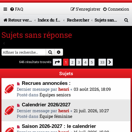
FAQ
S’enregistrer
Connexion
R
Retour vers le site U.A.G.R.
Index du forum
Rechercher
Sujets sans réponse
e
Sujets sans réponse
c
Aller à la recherche avancée
h
Rechercher
Recherche avancée
e
Page
1
sur
33
646 résultats trouvés
1
2
3
4
5
33
Suivante
…
r
Sujets
c
N
Recrues annoncées :
h
o
Dernier message par
henri
«
03 août 2026, 18:09
e
u
Posté dans
Équipes seniors
v
r
N
Calendrier 2026/2027
e
o
Dernier message par
a
henri
«
21 juil. 2026, 10:27
u
Posté dans
u
Équipe féminine
v
m
N
Saison 2026-2027 : le calendrier
e
e
o