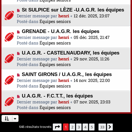
s
v
m
a
N
St SULPICE sur LÈZE -U.A.G.R. les équipes
e
e
g
o
Dernier message par
a
henri
«
12 déc. 2025, 23:07
s
e
u
Posté dans
u
Équipes seniors
s
v
m
a
N
GRENADE - U.A.G.R. les équipes
e
e
g
o
Dernier message par
a
henri
«
05 déc. 2025, 21:47
s
e
u
Posté dans
u
Équipes seniors
s
v
m
a
N
U.A.G.R. - CASTELNAUDARY, les équipes
e
e
g
o
Dernier message par
a
henri
«
29 nov. 2025, 11:26
s
e
u
Posté dans
u
Équipes seniors
s
v
m
a
N
SAINT GIRONS / U.A.G.R., les équipes
e
e
g
o
Dernier message par
a
henri
«
14 nov. 2025, 22:00
s
e
u
Posté dans
u
Équipes seniors
s
v
m
a
N
U.A.G.R. - F.C.T.T., les équipes
e
e
g
o
Dernier message par
a
henri
«
07 nov. 2025, 23:03
s
e
u
Posté dans
u
Équipes seniors
s
v
m
a
e
e
g
a
s
e
Page
1
sur
33
646 résultats trouvés
1
2
3
4
5
33
Suivante
…
u
s