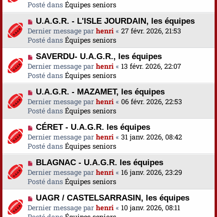
u
Posté dans
u
Équipes seniors
s
v
m
a
N
U.A.G.R. - L'ISLE JOURDAIN, les équipes
e
e
g
o
Dernier message par
a
henri
«
27 févr. 2026, 21:53
s
e
u
Posté dans
u
Équipes seniors
s
v
m
a
N
SAVERDU- U.A.G.R., les équipes
e
e
g
o
Dernier message par
a
henri
«
13 févr. 2026, 22:07
s
e
u
Posté dans
u
Équipes seniors
s
v
m
a
N
U.A.G.R. - MAZAMET, les équipes
e
e
g
o
Dernier message par
a
henri
«
06 févr. 2026, 22:53
s
e
u
Posté dans
u
Équipes seniors
s
v
m
a
N
CÉRET - U.A.G.R. les équipes
e
e
g
o
Dernier message par
a
henri
«
31 janv. 2026, 08:42
s
e
u
Posté dans
u
Équipes seniors
s
v
m
a
N
BLAGNAC - U.A.G.R. les équipes
e
e
g
o
Dernier message par
a
henri
«
16 janv. 2026, 23:29
s
e
u
Posté dans
u
Équipes seniors
s
v
m
a
N
UAGR / CASTELSARRASIN, les équipes
e
e
g
o
Dernier message par
a
henri
«
10 janv. 2026, 08:11
s
e
u
Posté dans
u
Équipes seniors