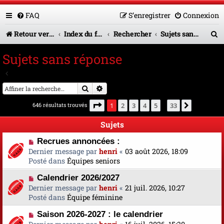
FAQ
S’enregistrer
Connexion
R
Retour vers le site U.A.G.R.
Index du forum
Rechercher
Sujets sans réponse
e
Sujets sans réponse
c
Aller à la recherche avancée
h
Rechercher
Recherche avancée
e
Page
1
sur
33
646 résultats trouvés
1
2
3
4
5
33
Suivante
…
r
Sujets
c
N
Recrues annoncées :
h
o
Dernier message par
henri
«
03 août 2026, 18:09
e
u
Posté dans
Équipes seniors
v
r
N
Calendrier 2026/2027
e
o
Dernier message par
a
henri
«
21 juil. 2026, 10:27
u
Posté dans
u
Équipe féminine
v
m
N
Saison 2026-2027 : le calendrier
e
e
o