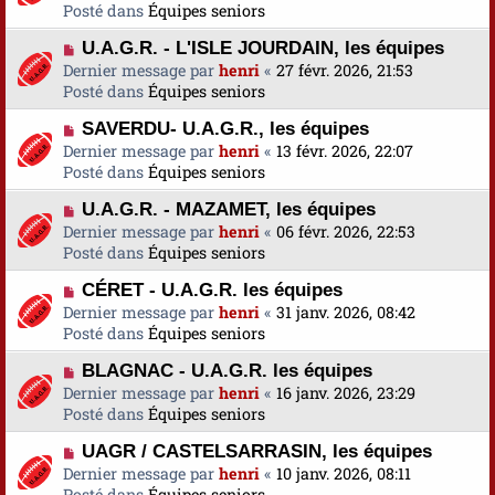
u
Posté dans
u
Équipes seniors
s
v
m
a
N
U.A.G.R. - L'ISLE JOURDAIN, les équipes
e
e
g
o
Dernier message par
a
henri
«
27 févr. 2026, 21:53
s
e
u
Posté dans
u
Équipes seniors
s
v
m
a
N
SAVERDU- U.A.G.R., les équipes
e
e
g
o
Dernier message par
a
henri
«
13 févr. 2026, 22:07
s
e
u
Posté dans
u
Équipes seniors
s
v
m
a
N
U.A.G.R. - MAZAMET, les équipes
e
e
g
o
Dernier message par
a
henri
«
06 févr. 2026, 22:53
s
e
u
Posté dans
u
Équipes seniors
s
v
m
a
N
CÉRET - U.A.G.R. les équipes
e
e
g
o
Dernier message par
a
henri
«
31 janv. 2026, 08:42
s
e
u
Posté dans
u
Équipes seniors
s
v
m
a
N
BLAGNAC - U.A.G.R. les équipes
e
e
g
o
Dernier message par
a
henri
«
16 janv. 2026, 23:29
s
e
u
Posté dans
u
Équipes seniors
s
v
m
a
N
UAGR / CASTELSARRASIN, les équipes
e
e
g
o
Dernier message par
a
henri
«
10 janv. 2026, 08:11
s
e
u
Posté dans
u
Équipes seniors