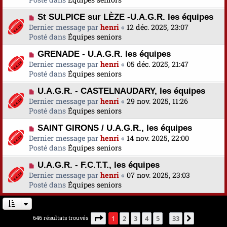
s
v
m
a
N
St SULPICE sur LÈZE -U.A.G.R. les équipes
e
e
g
o
Dernier message par
a
henri
«
12 déc. 2025, 23:07
s
e
u
Posté dans
u
Équipes seniors
s
v
m
a
N
GRENADE - U.A.G.R. les équipes
e
e
g
o
Dernier message par
a
henri
«
05 déc. 2025, 21:47
s
e
u
Posté dans
u
Équipes seniors
s
v
m
a
N
U.A.G.R. - CASTELNAUDARY, les équipes
e
e
g
o
Dernier message par
a
henri
«
29 nov. 2025, 11:26
s
e
u
Posté dans
u
Équipes seniors
s
v
m
a
N
SAINT GIRONS / U.A.G.R., les équipes
e
e
g
o
Dernier message par
a
henri
«
14 nov. 2025, 22:00
s
e
u
Posté dans
u
Équipes seniors
s
v
m
a
N
U.A.G.R. - F.C.T.T., les équipes
e
e
g
o
Dernier message par
a
henri
«
07 nov. 2025, 23:03
s
e
u
Posté dans
u
Équipes seniors
s
v
m
a
e
e
g
a
s
e
Page
1
sur
33
646 résultats trouvés
1
2
3
4
5
33
Suivante
…
u
s