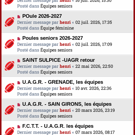
Dernier message par
a
henri
«
16 juil. 2026, 15:30
s
u
Posté dans
u
Équipes seniors
s
v
m
a
N
POule 2026-2027
e
e
g
o
Dernier message par
a
henri
«
02 juil. 2026, 17:35
s
e
u
Posté dans
u
Équipe féminine
s
v
m
a
N
Poules seniors 2026-2027
e
e
g
o
Dernier message par
a
henri
«
02 juil. 2026, 17:09
s
e
u
Posté dans
u
Équipes seniors
s
v
m
a
N
SAINT SULPICE -UAGR retour
e
e
g
o
Dernier message par
a
henri
«
22 mai 2026, 22:50
s
e
u
Posté dans
u
Équipes seniors
s
v
m
a
N
U.A.G.R. - GRENADE, les équipes
e
e
g
o
Dernier message par
a
henri
«
10 avr. 2026, 22:36
s
e
u
Posté dans
u
Équipes seniors
s
v
m
a
N
U.A.G.R. - SAIN GIRONS, les équipes
e
e
g
o
Dernier message par
a
henri
«
20 mars 2026, 23:19
s
e
u
Posté dans
u
Équipes seniors
s
v
m
a
N
F.C.T.T. - U.A.G.R. les équipes
e
e
g
o
Dernier message par
a
henri
«
07 mars 2026, 08:17
s
e