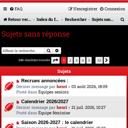
FAQ
S’enregistrer
Connexion
R
Retour vers le site U.A.G.R.
Index du forum
Rechercher
Sujets sans réponse
e
Sujets sans réponse
c
Aller à la recherche avancée
h
Rechercher
Recherche avancée
e
Page
1
sur
33
646 résultats trouvés
1
2
3
4
5
33
Suivante
…
r
Sujets
c
N
Recrues annoncées :
h
o
Dernier message par
henri
«
03 août 2026, 18:09
e
u
Posté dans
Équipes seniors
v
r
N
Calendrier 2026/2027
e
o
Dernier message par
a
henri
«
21 juil. 2026, 10:27
u
Posté dans
u
Équipe féminine
v
m
N
Saison 2026-2027 : le calendrier
e
e
o