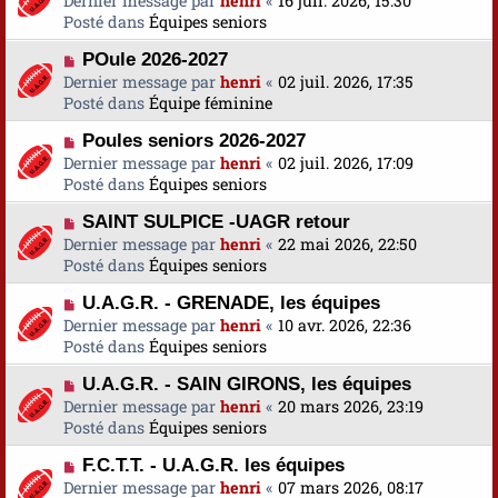
Dernier message par
a
henri
«
16 juil. 2026, 15:30
s
u
Posté dans
u
Équipes seniors
s
v
m
a
N
POule 2026-2027
e
e
g
o
Dernier message par
a
henri
«
02 juil. 2026, 17:35
s
e
u
Posté dans
u
Équipe féminine
s
v
m
a
N
Poules seniors 2026-2027
e
e
g
o
Dernier message par
a
henri
«
02 juil. 2026, 17:09
s
e
u
Posté dans
u
Équipes seniors
s
v
m
a
N
SAINT SULPICE -UAGR retour
e
e
g
o
Dernier message par
a
henri
«
22 mai 2026, 22:50
s
e
u
Posté dans
u
Équipes seniors
s
v
m
a
N
U.A.G.R. - GRENADE, les équipes
e
e
g
o
Dernier message par
a
henri
«
10 avr. 2026, 22:36
s
e
u
Posté dans
u
Équipes seniors
s
v
m
a
N
U.A.G.R. - SAIN GIRONS, les équipes
e
e
g
o
Dernier message par
a
henri
«
20 mars 2026, 23:19
s
e
u
Posté dans
u
Équipes seniors
s
v
m
a
N
F.C.T.T. - U.A.G.R. les équipes
e
e
g
o
Dernier message par
a
henri
«
07 mars 2026, 08:17
s
e