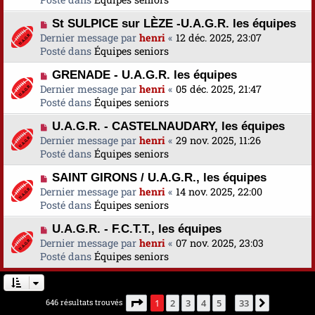
s
v
m
a
N
St SULPICE sur LÈZE -U.A.G.R. les équipes
e
e
g
o
Dernier message par
a
henri
«
12 déc. 2025, 23:07
s
e
u
Posté dans
u
Équipes seniors
s
v
m
a
N
GRENADE - U.A.G.R. les équipes
e
e
g
o
Dernier message par
a
henri
«
05 déc. 2025, 21:47
s
e
u
Posté dans
u
Équipes seniors
s
v
m
a
N
U.A.G.R. - CASTELNAUDARY, les équipes
e
e
g
o
Dernier message par
a
henri
«
29 nov. 2025, 11:26
s
e
u
Posté dans
u
Équipes seniors
s
v
m
a
N
SAINT GIRONS / U.A.G.R., les équipes
e
e
g
o
Dernier message par
a
henri
«
14 nov. 2025, 22:00
s
e
u
Posté dans
u
Équipes seniors
s
v
m
a
N
U.A.G.R. - F.C.T.T., les équipes
e
e
g
o
Dernier message par
a
henri
«
07 nov. 2025, 23:03
s
e
u
Posté dans
u
Équipes seniors
s
v
m
a
e
e
g
a
s
e
Page
1
sur
33
646 résultats trouvés
1
2
3
4
5
33
Suivante
…
u
s