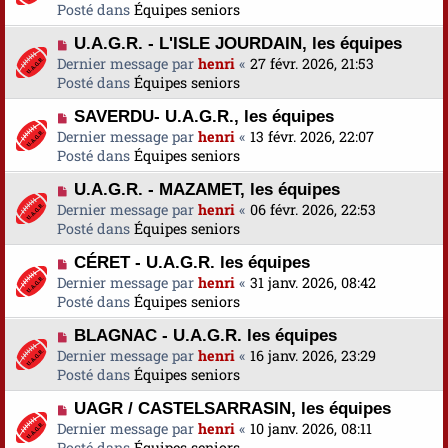
u
Posté dans
u
Équipes seniors
s
v
m
a
N
U.A.G.R. - L'ISLE JOURDAIN, les équipes
e
e
g
o
Dernier message par
a
henri
«
27 févr. 2026, 21:53
s
e
u
Posté dans
u
Équipes seniors
s
v
m
a
N
SAVERDU- U.A.G.R., les équipes
e
e
g
o
Dernier message par
a
henri
«
13 févr. 2026, 22:07
s
e
u
Posté dans
u
Équipes seniors
s
v
m
a
N
U.A.G.R. - MAZAMET, les équipes
e
e
g
o
Dernier message par
a
henri
«
06 févr. 2026, 22:53
s
e
u
Posté dans
u
Équipes seniors
s
v
m
a
N
CÉRET - U.A.G.R. les équipes
e
e
g
o
Dernier message par
a
henri
«
31 janv. 2026, 08:42
s
e
u
Posté dans
u
Équipes seniors
s
v
m
a
N
BLAGNAC - U.A.G.R. les équipes
e
e
g
o
Dernier message par
a
henri
«
16 janv. 2026, 23:29
s
e
u
Posté dans
u
Équipes seniors
s
v
m
a
N
UAGR / CASTELSARRASIN, les équipes
e
e
g
o
Dernier message par
a
henri
«
10 janv. 2026, 08:11
s
e
u
Posté dans
u
Équipes seniors