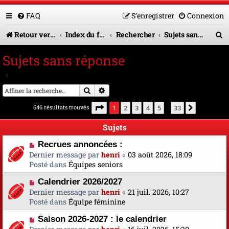
FAQ
S’enregistrer
Connexion
R
Retour vers le site U.A.G.R.
Index du forum
Rechercher
Sujets sans réponse
e
Sujets sans réponse
c
Aller à la recherche avancée
h
Rechercher
Recherche avancée
e
Page
1
sur
33
646 résultats trouvés
1
2
3
4
5
33
Suivante
…
r
Sujets
c
N
Recrues annoncées :
h
o
Dernier message par
henri
«
03 août 2026, 18:09
e
u
Posté dans
Équipes seniors
v
r
N
Calendrier 2026/2027
e
o
Dernier message par
a
henri
«
21 juil. 2026, 10:27
u
Posté dans
u
Équipe féminine
v
m
N
Saison 2026-2027 : le calendrier
e
e
o