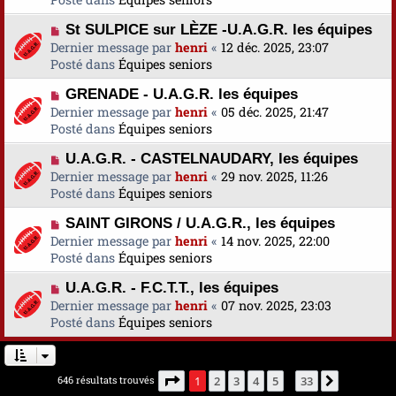
s
v
m
a
N
St SULPICE sur LÈZE -U.A.G.R. les équipes
e
e
g
o
Dernier message par
a
henri
«
12 déc. 2025, 23:07
s
e
u
Posté dans
u
Équipes seniors
s
v
m
a
N
GRENADE - U.A.G.R. les équipes
e
e
g
o
Dernier message par
a
henri
«
05 déc. 2025, 21:47
s
e
u
Posté dans
u
Équipes seniors
s
v
m
a
N
U.A.G.R. - CASTELNAUDARY, les équipes
e
e
g
o
Dernier message par
a
henri
«
29 nov. 2025, 11:26
s
e
u
Posté dans
u
Équipes seniors
s
v
m
a
N
SAINT GIRONS / U.A.G.R., les équipes
e
e
g
o
Dernier message par
a
henri
«
14 nov. 2025, 22:00
s
e
u
Posté dans
u
Équipes seniors
s
v
m
a
N
U.A.G.R. - F.C.T.T., les équipes
e
e
g
o
Dernier message par
a
henri
«
07 nov. 2025, 23:03
s
e
u
Posté dans
u
Équipes seniors
s
v
m
a
e
e
g
a
s
e
Page
1
sur
33
646 résultats trouvés
1
2
3
4
5
33
Suivante
…
u
s