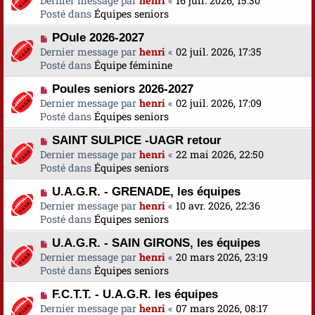
Dernier message par
a
henri
«
16 juil. 2026, 15:30
s
u
Posté dans
u
Équipes seniors
s
v
m
a
N
POule 2026-2027
e
e
g
o
Dernier message par
a
henri
«
02 juil. 2026, 17:35
s
e
u
Posté dans
u
Équipe féminine
s
v
m
a
N
Poules seniors 2026-2027
e
e
g
o
Dernier message par
a
henri
«
02 juil. 2026, 17:09
s
e
u
Posté dans
u
Équipes seniors
s
v
m
a
N
SAINT SULPICE -UAGR retour
e
e
g
o
Dernier message par
a
henri
«
22 mai 2026, 22:50
s
e
u
Posté dans
u
Équipes seniors
s
v
m
a
N
U.A.G.R. - GRENADE, les équipes
e
e
g
o
Dernier message par
a
henri
«
10 avr. 2026, 22:36
s
e
u
Posté dans
u
Équipes seniors
s
v
m
a
N
U.A.G.R. - SAIN GIRONS, les équipes
e
e
g
o
Dernier message par
a
henri
«
20 mars 2026, 23:19
s
e
u
Posté dans
u
Équipes seniors
s
v
m
a
N
F.C.T.T. - U.A.G.R. les équipes
e
e
g
o
Dernier message par
a
henri
«
07 mars 2026, 08:17
s
e