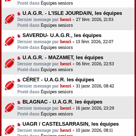
u
Posté dans
u
Équipes seniors
s
v
m
a
N
U.A.G.R. - L'ISLE JOURDAIN, les équipes
e
e
g
o
Dernier message par
a
henri
«
27 févr. 2026, 21:53
s
e
u
Posté dans
u
Équipes seniors
s
v
m
a
N
SAVERDU- U.A.G.R., les équipes
e
e
g
o
Dernier message par
a
henri
«
13 févr. 2026, 22:07
s
e
u
Posté dans
u
Équipes seniors
s
v
m
a
N
U.A.G.R. - MAZAMET, les équipes
e
e
g
o
Dernier message par
a
henri
«
06 févr. 2026, 22:53
s
e
u
Posté dans
u
Équipes seniors
s
v
m
a
N
CÉRET - U.A.G.R. les équipes
e
e
g
o
Dernier message par
a
henri
«
31 janv. 2026, 08:42
s
e
u
Posté dans
u
Équipes seniors
s
v
m
a
N
BLAGNAC - U.A.G.R. les équipes
e
e
g
o
Dernier message par
a
henri
«
16 janv. 2026, 23:29
s
e
u
Posté dans
u
Équipes seniors
s
v
m
a
N
UAGR / CASTELSARRASIN, les équipes
e
e
g
o
Dernier message par
a
henri
«
10 janv. 2026, 08:11
s
e
u
Posté dans
u
Équipes seniors