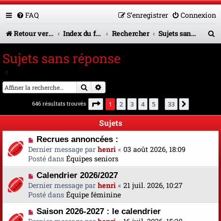
FAQ
S’enregistrer
Connexion
R
Retour vers le site U.A.G.R.
Index du forum
Rechercher
Sujets sans réponse
e
Sujets sans réponse
c
Aller à la recherche avancée
h
Rechercher
Recherche avancée
e
Page
1
sur
33
646 résultats trouvés
1
2
3
4
5
33
Suivante
…
r
Sujets
c
N
Recrues annoncées :
h
o
Dernier message par
henri
«
03 août 2026, 18:09
e
u
Posté dans
Équipes seniors
v
r
N
Calendrier 2026/2027
e
o
Dernier message par
a
henri
«
21 juil. 2026, 10:27
u
Posté dans
u
Équipe féminine
v
m
N
Saison 2026-2027 : le calendrier
e
e
o