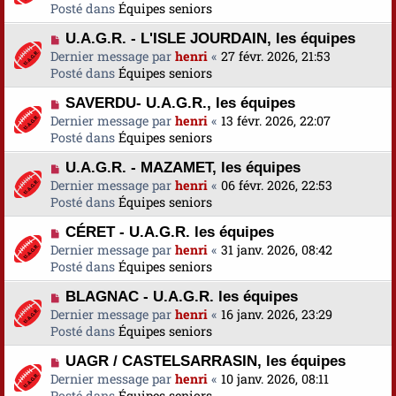
u
Posté dans
u
Équipes seniors
s
v
m
a
N
U.A.G.R. - L'ISLE JOURDAIN, les équipes
e
e
g
o
Dernier message par
a
henri
«
27 févr. 2026, 21:53
s
e
u
Posté dans
u
Équipes seniors
s
v
m
a
N
SAVERDU- U.A.G.R., les équipes
e
e
g
o
Dernier message par
a
henri
«
13 févr. 2026, 22:07
s
e
u
Posté dans
u
Équipes seniors
s
v
m
a
N
U.A.G.R. - MAZAMET, les équipes
e
e
g
o
Dernier message par
a
henri
«
06 févr. 2026, 22:53
s
e
u
Posté dans
u
Équipes seniors
s
v
m
a
N
CÉRET - U.A.G.R. les équipes
e
e
g
o
Dernier message par
a
henri
«
31 janv. 2026, 08:42
s
e
u
Posté dans
u
Équipes seniors
s
v
m
a
N
BLAGNAC - U.A.G.R. les équipes
e
e
g
o
Dernier message par
a
henri
«
16 janv. 2026, 23:29
s
e
u
Posté dans
u
Équipes seniors
s
v
m
a
N
UAGR / CASTELSARRASIN, les équipes
e
e
g
o
Dernier message par
a
henri
«
10 janv. 2026, 08:11
s
e
u
Posté dans
u
Équipes seniors