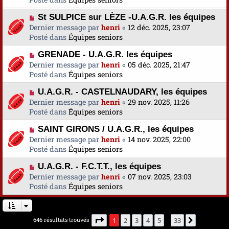
s
v
m
a
N
St SULPICE sur LÈZE -U.A.G.R. les équipes
e
e
g
o
Dernier message par
a
henri
«
12 déc. 2025, 23:07
s
e
u
Posté dans
u
Équipes seniors
s
v
m
a
N
GRENADE - U.A.G.R. les équipes
e
e
g
o
Dernier message par
a
henri
«
05 déc. 2025, 21:47
s
e
u
Posté dans
u
Équipes seniors
s
v
m
a
N
U.A.G.R. - CASTELNAUDARY, les équipes
e
e
g
o
Dernier message par
a
henri
«
29 nov. 2025, 11:26
s
e
u
Posté dans
u
Équipes seniors
s
v
m
a
N
SAINT GIRONS / U.A.G.R., les équipes
e
e
g
o
Dernier message par
a
henri
«
14 nov. 2025, 22:00
s
e
u
Posté dans
u
Équipes seniors
s
v
m
a
N
U.A.G.R. - F.C.T.T., les équipes
e
e
g
o
Dernier message par
a
henri
«
07 nov. 2025, 23:03
s
e
u
Posté dans
u
Équipes seniors
s
v
m
a
e
e
g
a
s
e
Page
1
sur
33
646 résultats trouvés
1
2
3
4
5
33
Suivante
…
u
s