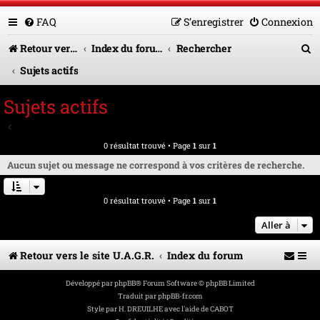
FAQ
S’enregistrer
Connexion
R
Retour vers le site U.A.G.R.
Index du forum
Rechercher
e
Sujets actifs
c
Sujets actifs
h
Aller à la recherche avancée
e
0 résultat trouvé • Page
1
sur
1
r
Aucun sujet ou message ne correspond à vos critères de recherche.
c
0 résultat trouvé • Page
1
sur
1
h
e
Aller à
r
Retour vers le site U.A.G.R.
Index du forum
Développé par
phpBB
® Forum Software © phpBB Limited
Traduit par
phpBB-fr.com
Style par
H. DREUILHE avec l'aide de CABOT