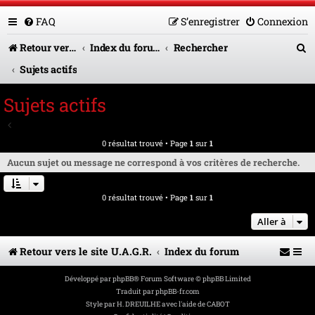
FAQ
S’enregistrer
Connexion
R
Retour vers le site U.A.G.R.
Index du forum
Rechercher
e
Sujets actifs
c
Sujets actifs
h
Aller à la recherche avancée
e
0 résultat trouvé • Page
1
sur
1
r
Aucun sujet ou message ne correspond à vos critères de recherche.
c
0 résultat trouvé • Page
1
sur
1
h
e
Aller à
r
Retour vers le site U.A.G.R.
Index du forum
Développé par
phpBB
® Forum Software © phpBB Limited
Traduit par
phpBB-fr.com
Style par
H. DREUILHE avec l'aide de CABOT