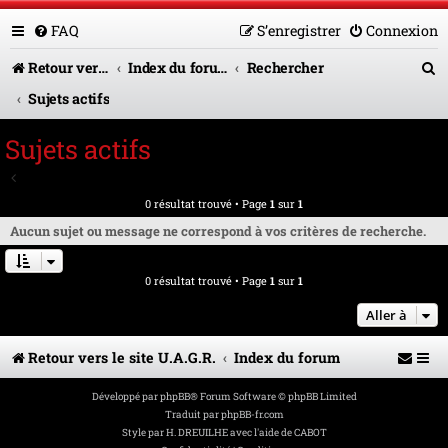
FAQ
S’enregistrer
Connexion
R
Retour vers le site U.A.G.R.
Index du forum
Rechercher
e
Sujets actifs
c
Sujets actifs
h
Aller à la recherche avancée
e
0 résultat trouvé • Page
1
sur
1
r
Aucun sujet ou message ne correspond à vos critères de recherche.
c
0 résultat trouvé • Page
1
sur
1
h
e
Aller à
r
Retour vers le site U.A.G.R.
Index du forum
Développé par
phpBB
® Forum Software © phpBB Limited
Traduit par
phpBB-fr.com
Style par
H. DREUILHE avec l'aide de CABOT