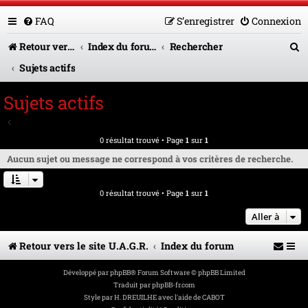
FAQ
S’enregistrer
Connexion
R
Retour vers le site U.A.G.R.
Index du forum
Rechercher
e
Sujets actifs
c
Sujets actifs
h
Aller à la recherche avancée
e
0 résultat trouvé • Page
1
sur
1
r
Aucun sujet ou message ne correspond à vos critères de recherche.
c
0 résultat trouvé • Page
1
sur
1
h
e
Aller à
r
Retour vers le site U.A.G.R.
Index du forum
Développé par
phpBB
® Forum Software © phpBB Limited
Traduit par
phpBB-fr.com
Style par
H. DREUILHE avec l'aide de CABOT