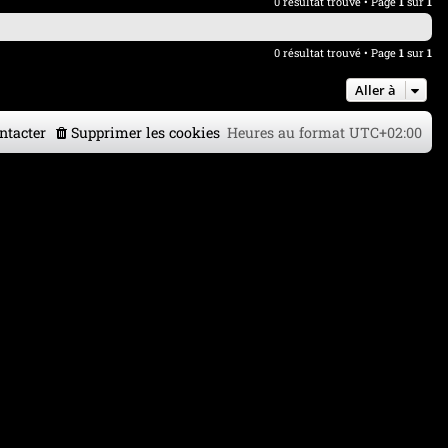
0 résultat trouvé • Page
1
sur
1
0 résultat trouvé • Page
1
sur
1
Aller à
ntacter
Supprimer les cookies
Heures au format
UTC+02:00