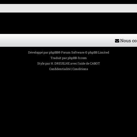
Nous co
Développé par
phpBB
® Forum Software © phpBB Limited
Traduit par
phpBB-fr.com
Style par
H. DREUILHE avec l'aide de CABOT
Confidentialité
|
Conditions