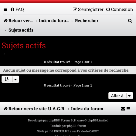
FAQ
S’enregistrer
Connexion
R
Retour vers le site U.A.G.R.
Index du forum
Rechercher
e
Sujets actifs
c
Sujets actifs
h
Aller à la recherche avancée
e
0 résultat trouvé • Page
1
sur
1
r
Aucun sujet ou message ne correspond à vos critères de recherche.
c
0 résultat trouvé • Page
1
sur
1
h
e
Aller à
r
Retour vers le site U.A.G.R.
Index du forum
Développé par
phpBB
® Forum Software © phpBB Limited
Traduit par
phpBB-fr.com
Style par
H. DREUILHE avec l'aide de CABOT