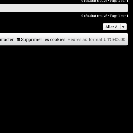
0 résultat trouvé • Page
1
sur
1
0 résultat trouvé • Page
1
sur
1
Aller à
ntacter
Supprimer les cookies
Heures au format
UTC+02:00