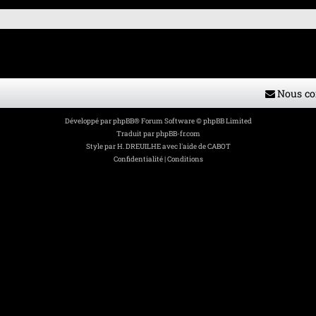
Nous co
Développé par
phpBB
® Forum Software © phpBB Limited
Traduit par
phpBB-fr.com
Style par
H. DREUILHE avec l'aide de CABOT
Confidentialité
|
Conditions