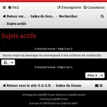
FAQ
S’enregistrer
Connexion
R
Retour vers le site U.A.G.R.
Index du forum
Rechercher
e
Sujets actifs
c
Sujets actifs
h
Aller à la recherche avancée
e
0 résultat trouvé • Page
1
sur
1
r
Aucun sujet ou message ne correspond à vos critères de recherche.
c
0 résultat trouvé • Page
1
sur
1
h
e
Aller à
r
Retour vers le site U.A.G.R.
Index du forum
Développé par
phpBB
® Forum Software © phpBB Limited
Traduit par
phpBB-fr.com
Style par
H. DREUILHE avec l'aide de CABOT