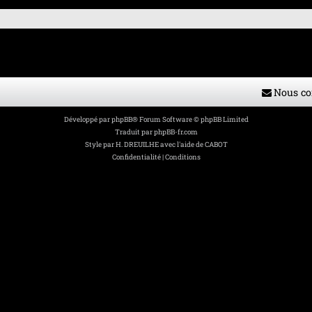
Nous co
Développé par
phpBB
® Forum Software © phpBB Limited
Traduit par
phpBB-fr.com
Style par
H. DREUILHE avec l'aide de CABOT
Confidentialité
|
Conditions