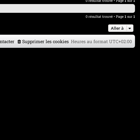
0 résultat trouvé • Page
1
sur
1
0 résultat trouvé • Page
1
sur
1
Aller à
ntacter
Supprimer les cookies
Heures au format
UTC+02:00