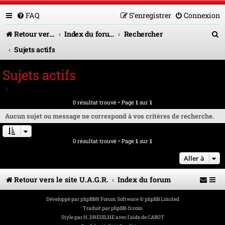
FAQ
S’enregistrer
Connexion
R
Retour vers le site U.A.G.R.
Index du forum
Rechercher
e
Sujets actifs
c
Sujets actifs
h
Aller à la recherche avancée
e
0 résultat trouvé • Page
1
sur
1
r
Aucun sujet ou message ne correspond à vos critères de recherche.
c
0 résultat trouvé • Page
1
sur
1
h
e
Aller à
r
Retour vers le site U.A.G.R.
Index du forum
Développé par
phpBB
® Forum Software © phpBB Limited
Traduit par
phpBB-fr.com
Style par
H. DREUILHE avec l'aide de CABOT