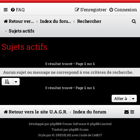
FAQ
S’enregistrer
Connexion
R
Retour vers le site U.A.G.R.
Index du forum
Rechercher
e
Sujets actifs
c
Sujets actifs
h
Aller à la recherche avancée
e
0 résultat trouvé • Page
1
sur
1
r
Aucun sujet ou message ne correspond à vos critères de recherche.
c
0 résultat trouvé • Page
1
sur
1
h
e
Aller à
r
Retour vers le site U.A.G.R.
Index du forum
Développé par
phpBB
® Forum Software © phpBB Limited
Traduit par
phpBB-fr.com
Style par
H. DREUILHE avec l'aide de CABOT