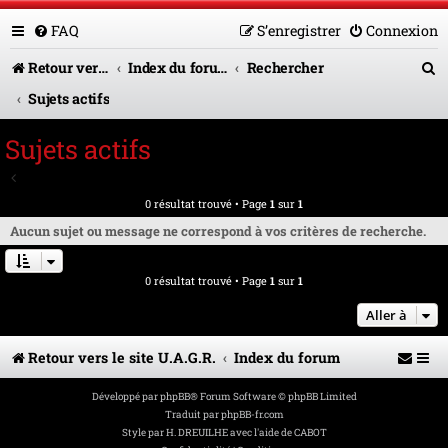
FAQ
S’enregistrer
Connexion
R
Retour vers le site U.A.G.R.
Index du forum
Rechercher
e
Sujets actifs
c
Sujets actifs
h
Aller à la recherche avancée
e
0 résultat trouvé • Page
1
sur
1
r
Aucun sujet ou message ne correspond à vos critères de recherche.
c
0 résultat trouvé • Page
1
sur
1
h
e
Aller à
r
Retour vers le site U.A.G.R.
Index du forum
Développé par
phpBB
® Forum Software © phpBB Limited
Traduit par
phpBB-fr.com
Style par
H. DREUILHE avec l'aide de CABOT