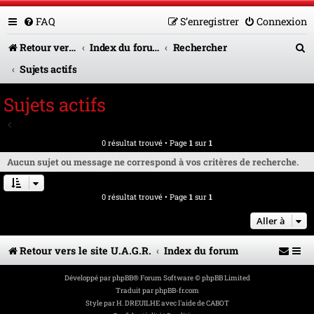
FAQ
S’enregistrer
Connexion
R
Retour vers le site U.A.G.R.
Index du forum
Rechercher
e
Sujets actifs
c
Sujets actifs
h
Aller à la recherche avancée
e
0 résultat trouvé • Page
1
sur
1
r
Aucun sujet ou message ne correspond à vos critères de recherche.
c
0 résultat trouvé • Page
1
sur
1
h
e
Aller à
r
Retour vers le site U.A.G.R.
Index du forum
Développé par
phpBB
® Forum Software © phpBB Limited
Traduit par
phpBB-fr.com
Style par
H. DREUILHE avec l'aide de CABOT