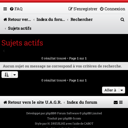
FAQ
S’enregistrer
Connexion
R
Retour vers le site U.A.G.R.
Index du forum
Rechercher
e
Sujets actifs
c
Sujets actifs
h
Aller à la recherche avancée
e
0 résultat trouvé • Page
1
sur
1
r
Aucun sujet ou message ne correspond à vos critères de recherche.
c
0 résultat trouvé • Page
1
sur
1
h
e
Aller à
r
Retour vers le site U.A.G.R.
Index du forum
Développé par
phpBB
® Forum Software © phpBB Limited
Traduit par
phpBB-fr.com
Style par
H. DREUILHE avec l'aide de CABOT