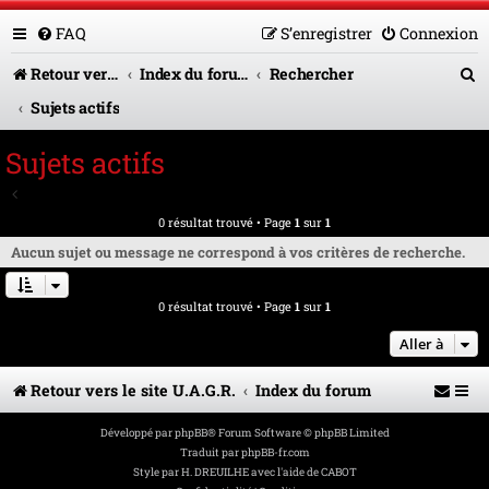
FAQ
S’enregistrer
Connexion
R
Retour vers le site U.A.G.R.
Index du forum
Rechercher
e
Sujets actifs
c
Sujets actifs
h
Aller à la recherche avancée
e
0 résultat trouvé • Page
1
sur
1
r
Aucun sujet ou message ne correspond à vos critères de recherche.
c
0 résultat trouvé • Page
1
sur
1
h
e
Aller à
r
Retour vers le site U.A.G.R.
Index du forum
Développé par
phpBB
® Forum Software © phpBB Limited
Traduit par
phpBB-fr.com
Style par
H. DREUILHE avec l'aide de CABOT