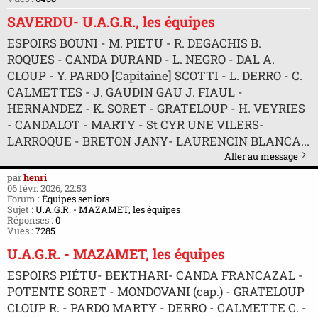
SAVERDU- U.A.G.R., les équipes
ESPOIRS BOUNI - M. PIETU - R. DEGACHIS B.
ROQUES - CANDA DURAND - L. NEGRO - DAL A.
CLOUP - Y. PARDO [Capitaine] SCOTTI - L. DERRO - C.
CALMETTES - J. GAUDIN GAU J. FIAUL -
HERNANDEZ - K. SORET - GRATELOUP - H. VEYRIES
- CANDALOT - MARTY - St CYR UNE VILERS-
LARROQUE - BRETON JANY- LAURENCIN BLANCA...
Aller au message
par
henri
06 févr. 2026, 22:53
Forum :
Équipes seniors
Sujet :
U.A.G.R. - MAZAMET, les équipes
Réponses :
0
Vues :
7285
U.A.G.R. - MAZAMET, les équipes
ESPOIRS PIÉTU- BEKTHARI- CANDA FRANCAZAL -
POTENTE SORET - MONDOVANI (cap.) - GRATELOUP
CLOUP R. - PARDO MARTY - DERRO - CALMETTE C. -