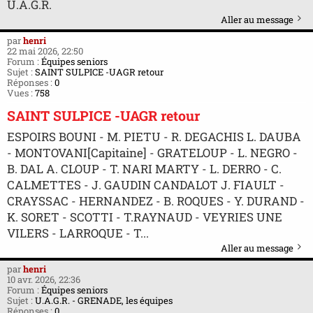
U.A.G.R.
Aller au message
par
henri
22 mai 2026, 22:50
Forum :
Équipes seniors
Sujet :
SAINT SULPICE -UAGR retour
Réponses :
0
Vues :
758
SAINT SULPICE -UAGR retour
ESPOIRS BOUNI - M. PIETU - R. DEGACHIS L. DAUBA
- MONTOVANI[Capitaine] - GRATELOUP - L. NEGRO -
B. DAL A. CLOUP - T. NARI MARTY - L. DERRO - C.
CALMETTES - J. GAUDIN CANDALOT J. FIAULT -
CRAYSSAC - HERNANDEZ - B. ROQUES - Y. DURAND -
K. SORET - SCOTTI - T.RAYNAUD - VEYRIES UNE
VILERS - LARROQUE - T...
Aller au message
par
henri
10 avr. 2026, 22:36
Forum :
Équipes seniors
Sujet :
U.A.G.R. - GRENADE, les équipes
Réponses :
0