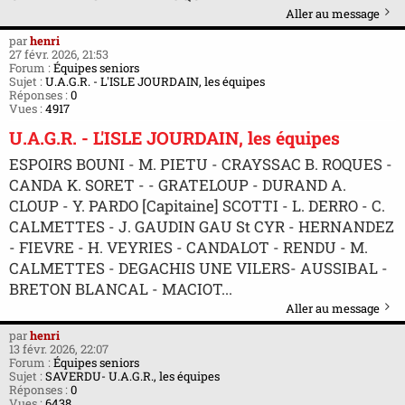
Aller au message
par
henri
27 févr. 2026, 21:53
Forum :
Équipes seniors
Sujet :
U.A.G.R. - L'ISLE JOURDAIN, les équipes
Réponses :
0
Vues :
4917
U.A.G.R. - L'ISLE JOURDAIN, les équipes
ESPOIRS BOUNI - M. PIETU - CRAYSSAC B. ROQUES -
CANDA K. SORET - - GRATELOUP - DURAND A.
CLOUP - Y. PARDO [Capitaine] SCOTTI - L. DERRO - C.
CALMETTES - J. GAUDIN GAU St CYR - HERNANDEZ
- FIEVRE - H. VEYRIES - CANDALOT - RENDU - M.
CALMETTES - DEGACHIS UNE VILERS- AUSSIBAL -
BRETON BLANCAL - MACIOT...
Aller au message
par
henri
13 févr. 2026, 22:07
Forum :
Équipes seniors
Sujet :
SAVERDU- U.A.G.R., les équipes
Réponses :
0
Vues :
6438