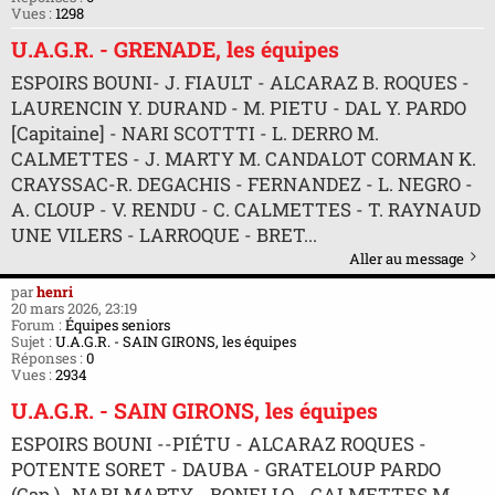
Vues :
1298
U.A.G.R. - GRENADE, les équipes
ESPOIRS BOUNI- J. FIAULT - ALCARAZ B. ROQUES -
LAURENCIN Y. DURAND - M. PIETU - DAL Y. PARDO
[Capitaine] - NARI SCOTTTI - L. DERRO M.
CALMETTES - J. MARTY M. CANDALOT CORMAN K.
CRAYSSAC-R. DEGACHIS - FERNANDEZ - L. NEGRO -
A. CLOUP - V. RENDU - C. CALMETTES - T. RAYNAUD
UNE VILERS - LARROQUE - BRET...
Aller au message
par
henri
20 mars 2026, 23:19
Forum :
Équipes seniors
Sujet :
U.A.G.R. - SAIN GIRONS, les équipes
Réponses :
0
Vues :
2934
U.A.G.R. - SAIN GIRONS, les équipes
ESPOIRS BOUNI --PIÉTU - ALCARAZ ROQUES -
POTENTE SORET - DAUBA - GRATELOUP PARDO
(Cap.)- NARI MARTY - BONELLO - CALMETTES M. -