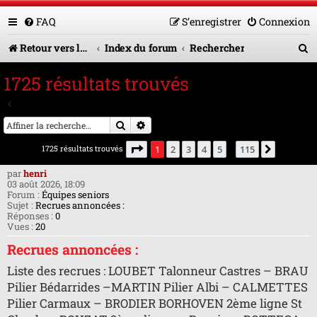
FAQ
S’enregistrer
Connexion
R
Retour vers le site U.A.G.R.
Index du forum
Rechercher
e
1725 résultats trouvés
c
Aller à la recherche avancée
h
Rechercher
Recherche avancée
e
Page
1
sur
115
1725 résultats trouvés
1
2
3
4
5
115
Suivante
…
r
par
henri
c
03 août 2026, 18:09
Forum :
Équipes seniors
h
Sujet :
Recrues annoncées :
Réponses :
0
e
Vues :
20
r
Recrues annoncées :
Liste des recrues : LOUBET Talonneur Castres – BRAU
Pilier Bédarrides –MARTIN Pilier Albi – CALMETTES
Pilier Carmaux – BRODIER BORHOVEN 2ème ligne St