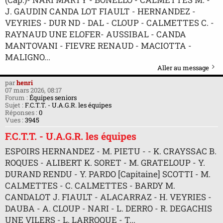
J. GAUDIN CANDA LOT FIAULT - HERNANDEZ -
VEYRIES - DUR ND - DAL - CLOUP - CALMETTES C. -
RAYNAUD UNE ELOFER- AUSSIBAL - CANDA
MANTOVANI - FIEVRE RENAUD - MACIOTTA -
MALIGNO...
Aller au message
par
henri
07 mars 2026, 08:17
Forum :
Équipes seniors
Sujet :
F.C.T.T. - U.A.G.R. les équipes
Réponses :
0
Vues :
3945
F.C.T.T. - U.A.G.R. les équipes
ESPOIRS HERNANDEZ - M. PIETU - - K. CRAYSSAC B.
ROQUES - ALIBERT K. SORET - M. GRATELOUP - Y.
DURAND RENDU - Y. PARDO [Capitaine] SCOTTI - M.
CALMETTES - C. CALMETTES - BARDY M.
CANDALOT J. FIAULT - ALACARRAZ - H. VEYRIES -
DAUBA - A. CLOUP - NARI - L. DERRO - R. DEGACHIS
UNE VILERS - L. LARROQUE - T...