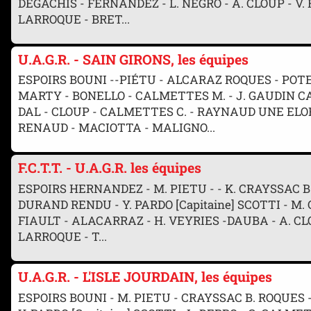
DEGACHIS - FERNANDEZ - L. NEGRO - A. CLOUP - V
LARROQUE - BRET...
U.A.G.R. - SAIN GIRONS, les équipes
ESPOIRS BOUNI --PIÉTU - ALCARAZ ROQUES - POTE
MARTY - BONELLO - CALMETTES M. - J. GAUDIN C
DAL - CLOUP - CALMETTES C. - RAYNAUD UNE EL
RENAUD - MACIOTTA - MALIGNO...
F.C.T.T. - U.A.G.R. les équipes
ESPOIRS HERNANDEZ - M. PIETU - - K. CRAYSSAC B.
DURAND RENDU - Y. PARDO [Capitaine] SCOTTI - 
FIAULT - ALACARRAZ - H. VEYRIES -DAUBA - A. CLOU
LARROQUE - T...
U.A.G.R. - L'ISLE JOURDAIN, les équipes
ESPOIRS BOUNI - M. PIETU - CRAYSSAC B. ROQUES 