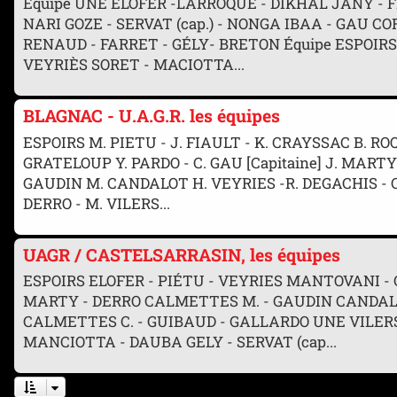
Équipe UNE ELOFER -LARROQUE - DIKHAL JANY - 
NARI GOZE - SERVAT (cap.) - NONGA IBAA - GAU C
RENAUD - FARRET - GÉLY- BRETON Équipe ESPOIRS
VEYRIÈS SORET - MACIOTTA...
BLAGNAC - U.A.G.R. les équipes
ESPOIRS M. PIETU - J. FIAULT - K. CRAYSSAC B. R
GRATELOUP Y. PARDO - C. GAU [Capitaine] J. MAR
GAUDIN M. CANDALOT H. VEYRIES -R. DEGACHIS - C.
DERRO - M. VILERS...
UAGR / CASTELSARRASIN, les équipes
ESPOIRS ELOFER - PIÉTU - VEYRIES MANTOVANI -
MARTY - DERRO CALMETTES M. - GAUDIN CANDALO
CALMETTES C. - GUIBAUD - GALLARDO UNE VILER
MANCIOTTA - DAUBA GELY - SERVAT (cap...