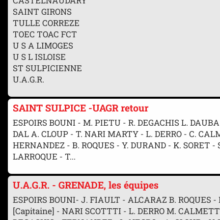
CASTELNAUDARY
SAINT GIRONS
TULLE CORREZE
TOEC TOAC FCT
U S A LIMOGES
U S L ISLOISE
ST SULPICIENNE
U.A.G.R.
SAINT SULPICE -UAGR retour
ESPOIRS BOUNI - M. PIETU - R. DEGACHIS L. DAUBA 
DAL A. CLOUP - T. NARI MARTY - L. DERRO - C. CA
HERNANDEZ - B. ROQUES - Y. DURAND - K. SORET -
LARROQUE - T...
U.A.G.R. - GRENADE, les équipes
ESPOIRS BOUNI- J. FIAULT - ALCARAZ B. ROQUES -
[Capitaine] - NARI SCOTTTI - L. DERRO M. CALM