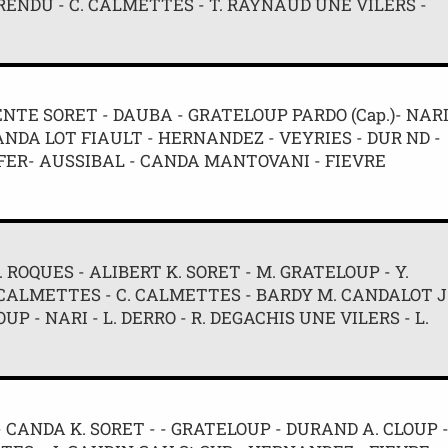
. RENDU - C. CALMETTES - T. RAYNAUD UNE VILERS -
NTE SORET - DAUBA - GRATELOUP PARDO (Cap.)- NAR
ANDA LOT FIAULT - HERNANDEZ - VEYRIES - DUR ND -
OFER- AUSSIBAL - CANDA MANTOVANI - FIEVRE
 ROQUES - ALIBERT K. SORET - M. GRATELOUP - Y.
M. CALMETTES - C. CALMETTES - BARDY M. CANDALOT J
P - NARI - L. DERRO - R. DEGACHIS UNE VILERS - L.
- CANDA K. SORET - - GRATELOUP - DURAND A. CLOUP 