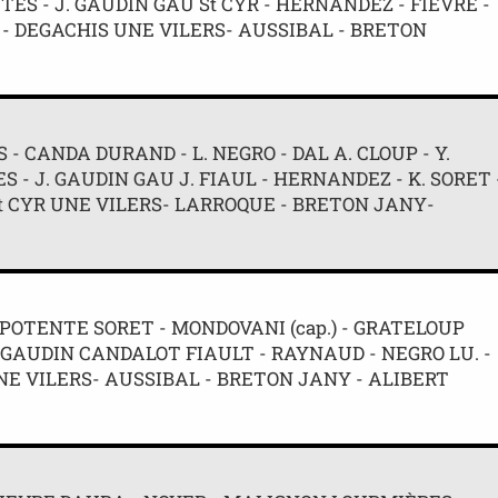
ETTES - J. GAUDIN GAU St CYR - HERNANDEZ - FIEVRE -
 - DEGACHIS UNE VILERS- AUSSIBAL - BRETON
S - CANDA DURAND - L. NEGRO - DAL A. CLOUP - Y.
ES - J. GAUDIN GAU J. FIAUL - HERNANDEZ - K. SORET 
St CYR UNE VILERS- LARROQUE - BRETON JANY-
POTENTE SORET - MONDOVANI (cap.) - GRATELOUP
 -GAUDIN CANDALOT FIAULT - RAYNAUD - NEGRO LU. -
NE VILERS- AUSSIBAL - BRETON JANY - ALIBERT