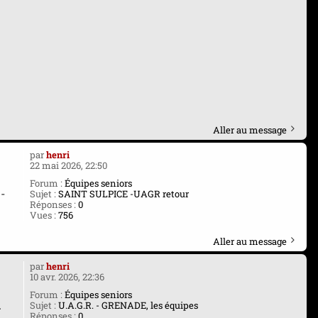
Aller au message
par
henri
22 mai 2026, 22:50
Forum :
Équipes seniors
-
Sujet :
SAINT SULPICE -UAGR retour
Réponses :
0
Vues :
756
Aller au message
par
henri
10 avr. 2026, 22:36
Forum :
Équipes seniors
.
Sujet :
U.A.G.R. - GRENADE, les équipes
Réponses :
0