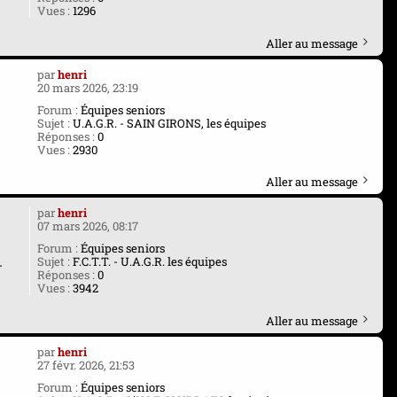
Vues :
1296
Aller au message
par
henri
20 mars 2026, 23:19
I
Forum :
Équipes seniors
Sujet :
U.A.G.R. - SAIN GIRONS, les équipes
Réponses :
0
Vues :
2930
Aller au message
par
henri
07 mars 2026, 08:17
Forum :
Équipes seniors
.
Sujet :
F.C.T.T. - U.A.G.R. les équipes
Réponses :
0
Vues :
3942
Aller au message
par
henri
27 févr. 2026, 21:53
-
Forum :
Équipes seniors