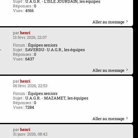
Sujet :
U.A.G.R. - L'ISLE JOURDAIN, les équipes
Réponses :
0
Vues :
4916
Aller au message
par
henri
13 févr. 2026, 22:07
Forum :
Équipes seniors
-
Sujet :
SAVERDU- U.A.G.R., les équipes
Réponses :
0
Vues :
6437
Aller au message
par
henri
06 févr. 2026, 22:53
Forum :
Équipes seniors
Sujet :
U.A.G.R. - MAZAMET, les équipes
Réponses :
0
Vues :
7284
Aller au message
par
henri
31 janv. 2026, 08:42