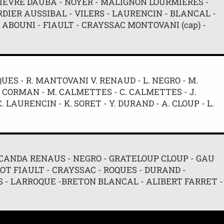
FIEVRE DAUBA - NOYER - MALIGNON LOURMIÈRES -
ORDIER AUSSIBAL - VILERS - LAURENCIN - BLANCAL -
 ABOUNI - FIAULT - CRAYSSAC MONTOVANI (cap) -
OQUES - R. MANTOVANI V. RENAUD - L. NEGRO - M.
TY CORMAN - M. CALMETTES - C. CALMETTES - J.
 LAURENCIN - K. SORET - Y. DURAND - A. CLOUP - L.
 CANDA RENAUS - NEGRO - GRATELOUP CLOUP - GAU
T FIAULT - CRAYSSAC - ROQUES - DURAND -
S - LARROQUE -BRETON BLANCAL - ALIBERT FARRET -