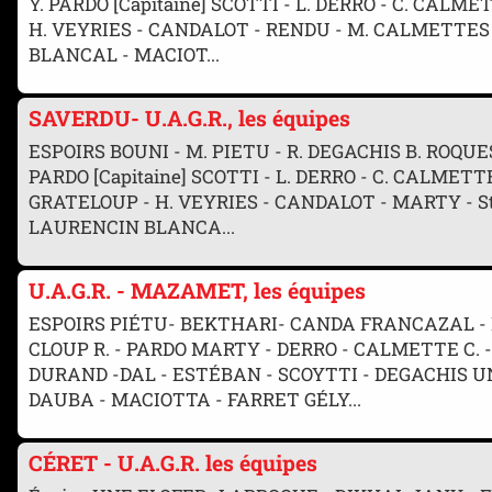
Y. PARDO [Capitaine] SCOTTI - L. DERRO - C. CALM
H. VEYRIES - CANDALOT - RENDU - M. CALMETTES
BLANCAL - MACIOT...
SAVERDU- U.A.G.R., les équipes
ESPOIRS BOUNI - M. PIETU - R. DEGACHIS B. ROQUE
PARDO [Capitaine] SCOTTI - L. DERRO - C. CALMETT
GRATELOUP - H. VEYRIES - CANDALOT - MARTY - 
LAURENCIN BLANCA...
U.A.G.R. - MAZAMET, les équipes
ESPOIRS PIÉTU- BEKTHARI- CANDA FRANCAZAL - 
CLOUP R. - PARDO MARTY - DERRO - CALMETTE C.
DURAND -DAL - ESTÉBAN - SCOYTTI - DEGACHIS U
DAUBA - MACIOTTA - FARRET GÉLY...
CÉRET - U.A.G.R. les équipes