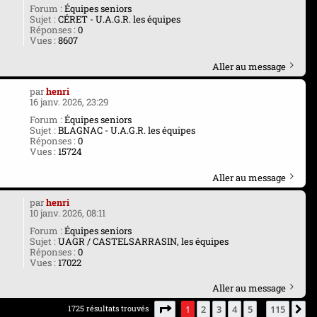
Forum :
Équipes seniors
Sujet :
CÉRET - U.A.G.R. les équipes
Réponses :
0
Vues :
8607
Aller au message
par
henri
16 janv. 2026, 23:29
Forum :
Équipes seniors
Sujet :
BLAGNAC - U.A.G.R. les équipes
Réponses :
0
Vues :
15724
Aller au message
par
henri
10 janv. 2026, 08:11
Forum :
Équipes seniors
Sujet :
UAGR / CASTELSARRASIN, les équipes
Réponses :
0
Vues :
17022
Aller au message
Page
1
sur
115
1725 résultats trouvés
1
2
3
4
5
115
S
…