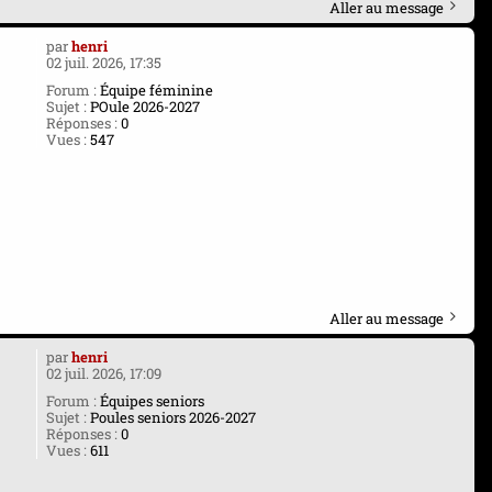
Aller au message
par
henri
02 juil. 2026, 17:35
Forum :
Équipe féminine
Sujet :
POule 2026-2027
Réponses :
0
Vues :
547
Aller au message
par
henri
02 juil. 2026, 17:09
Forum :
Équipes seniors
Sujet :
Poules seniors 2026-2027
Réponses :
0
Vues :
611