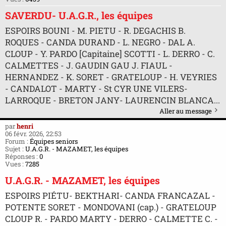
SAVERDU- U.A.G.R., les équipes
ESPOIRS BOUNI - M. PIETU - R. DEGACHIS B.
ROQUES - CANDA DURAND - L. NEGRO - DAL A.
CLOUP - Y. PARDO [Capitaine] SCOTTI - L. DERRO - C.
CALMETTES - J. GAUDIN GAU J. FIAUL -
HERNANDEZ - K. SORET - GRATELOUP - H. VEYRIES
- CANDALOT - MARTY - St CYR UNE VILERS-
LARROQUE - BRETON JANY- LAURENCIN BLANCA...
Aller au message
par
henri
06 févr. 2026, 22:53
Forum :
Équipes seniors
Sujet :
U.A.G.R. - MAZAMET, les équipes
Réponses :
0
Vues :
7285
U.A.G.R. - MAZAMET, les équipes
ESPOIRS PIÉTU- BEKTHARI- CANDA FRANCAZAL -
POTENTE SORET - MONDOVANI (cap.) - GRATELOUP
CLOUP R. - PARDO MARTY - DERRO - CALMETTE C. -