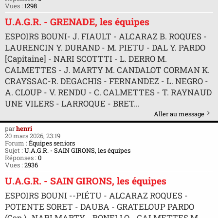
Vues :
1298
U.A.G.R. - GRENADE, les équipes
ESPOIRS BOUNI- J. FIAULT - ALCARAZ B. ROQUES -
LAURENCIN Y. DURAND - M. PIETU - DAL Y. PARDO
[Capitaine] - NARI SCOTTTI - L. DERRO M.
CALMETTES - J. MARTY M. CANDALOT CORMAN K.
CRAYSSAC-R. DEGACHIS - FERNANDEZ - L. NEGRO -
A. CLOUP - V. RENDU - C. CALMETTES - T. RAYNAUD
UNE VILERS - LARROQUE - BRET...
Aller au message
par
henri
20 mars 2026, 23:19
Forum :
Équipes seniors
Sujet :
U.A.G.R. - SAIN GIRONS, les équipes
Réponses :
0
Vues :
2936
U.A.G.R. - SAIN GIRONS, les équipes
ESPOIRS BOUNI --PIÉTU - ALCARAZ ROQUES -
POTENTE SORET - DAUBA - GRATELOUP PARDO
(Cap.)- NARI MARTY - BONELLO - CALMETTES M. -