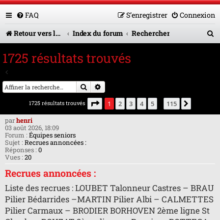
FAQ
S’enregistrer
Connexion
R
Retour vers le site U.A.G.R.
Index du forum
Rechercher
e
1725 résultats trouvés
c
Aller à la recherche avancée
h
Rechercher
Recherche avancée
e
Page
1
sur
115
1725 résultats trouvés
1
2
3
4
5
115
Suivante
…
r
par
henri
c
03 août 2026, 18:09
Forum :
Équipes seniors
h
Sujet :
Recrues annoncées :
Réponses :
0
e
Vues :
20
r
Recrues annoncées :
Liste des recrues : LOUBET Talonneur Castres – BRAU
Pilier Bédarrides –MARTIN Pilier Albi – CALMETTES
Pilier Carmaux – BRODIER BORHOVEN 2ème ligne St