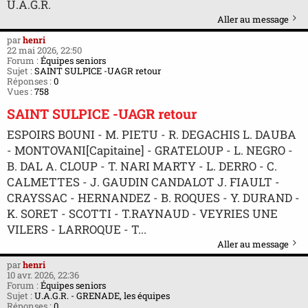
U.A.G.R.
Aller au message
par
henri
22 mai 2026, 22:50
Forum :
Équipes seniors
Sujet :
SAINT SULPICE -UAGR retour
Réponses :
0
Vues :
758
SAINT SULPICE -UAGR retour
ESPOIRS BOUNI - M. PIETU - R. DEGACHIS L. DAUBA
- MONTOVANI[Capitaine] - GRATELOUP - L. NEGRO -
B. DAL A. CLOUP - T. NARI MARTY - L. DERRO - C.
CALMETTES - J. GAUDIN CANDALOT J. FIAULT -
CRAYSSAC - HERNANDEZ - B. ROQUES - Y. DURAND -
K. SORET - SCOTTI - T.RAYNAUD - VEYRIES UNE
VILERS - LARROQUE - T...
Aller au message
par
henri
10 avr. 2026, 22:36
Forum :
Équipes seniors
Sujet :
U.A.G.R. - GRENADE, les équipes
Réponses :
0