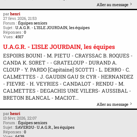
Aller au message
par
henri
27 févr. 2026, 21:53
Forum :
Équipes seniors
Sujet :
U.A.G.R. - L'ISLE JOURDAIN, les équipes
Réponses :
0
Vues :
4917
U.A.G.R. - L'ISLE JOURDAIN, les équipes
ESPOIRS BOUNI - M. PIETU - CRAYSSAC B. ROQUES -
CANDA K. SORET - - GRATELOUP - DURAND A.
CLOUP - Y. PARDO [Capitaine] SCOTTI - L. DERRO - C.
CALMETTES - J. GAUDIN GAU St CYR - HERNANDEZ
- FIEVRE - H. VEYRIES - CANDALOT - RENDU - M.
CALMETTES - DEGACHIS UNE VILERS- AUSSIBAL -
BRETON BLANCAL - MACIOT...
Aller au message
par
henri
13 févr. 2026, 22:07
Forum :
Équipes seniors
Sujet :
SAVERDU- U.A.G.R., les équipes
Réponses :
0
Vues :
6439