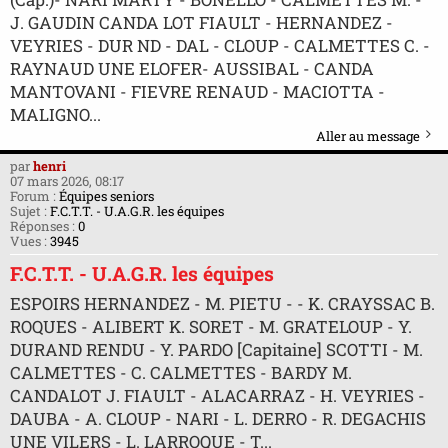
J. GAUDIN CANDA LOT FIAULT - HERNANDEZ -
VEYRIES - DUR ND - DAL - CLOUP - CALMETTES C. -
RAYNAUD UNE ELOFER- AUSSIBAL - CANDA
MANTOVANI - FIEVRE RENAUD - MACIOTTA -
MALIGNO...
Aller au message
par
henri
07 mars 2026, 08:17
Forum :
Équipes seniors
Sujet :
F.C.T.T. - U.A.G.R. les équipes
Réponses :
0
Vues :
3945
F.C.T.T. - U.A.G.R. les équipes
ESPOIRS HERNANDEZ - M. PIETU - - K. CRAYSSAC B.
ROQUES - ALIBERT K. SORET - M. GRATELOUP - Y.
DURAND RENDU - Y. PARDO [Capitaine] SCOTTI - M.
CALMETTES - C. CALMETTES - BARDY M.
CANDALOT J. FIAULT - ALACARRAZ - H. VEYRIES -
DAUBA - A. CLOUP - NARI - L. DERRO - R. DEGACHIS
UNE VILERS - L. LARROQUE - T...