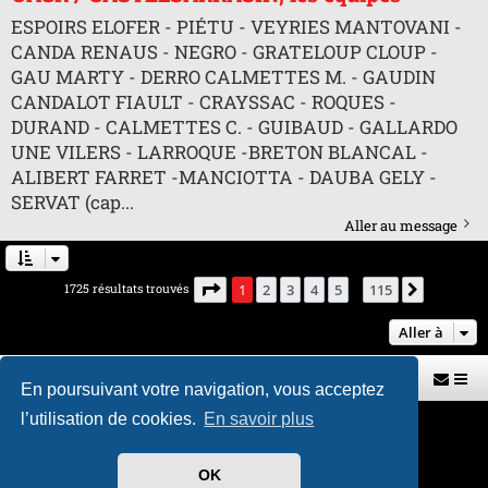
ESPOIRS ELOFER - PIÉTU - VEYRIES MANTOVANI -
CANDA RENAUS - NEGRO - GRATELOUP CLOUP -
GAU MARTY - DERRO CALMETTES M. - GAUDIN
CANDALOT FIAULT - CRAYSSAC - ROQUES -
DURAND - CALMETTES C. - GUIBAUD - GALLARDO
UNE VILERS - LARROQUE -BRETON BLANCAL -
ALIBERT FARRET -MANCIOTTA - DAUBA GELY -
SERVAT (cap...
Aller au message
Page
1
sur
115
1725 résultats trouvés
1
2
3
4
5
115
Suivante
…
Aller à
Retour vers le site U.A.G.R.
Index du forum
En poursuivant votre navigation, vous acceptez
l’utilisation de cookies.
En savoir plus
Développé par
phpBB
® Forum Software © phpBB Limited
Traduit par
phpBB-fr.com
Style par
H. DREUILHE avec l'aide de CABOT
OK
Confidentialité
|
Conditions