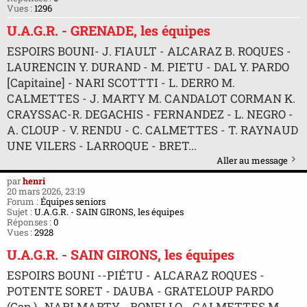
Vues :
1296
U.A.G.R. - GRENADE, les équipes
ESPOIRS BOUNI- J. FIAULT - ALCARAZ B. ROQUES -
LAURENCIN Y. DURAND - M. PIETU - DAL Y. PARDO
[Capitaine] - NARI SCOTTTI - L. DERRO M.
CALMETTES - J. MARTY M. CANDALOT CORMAN K.
CRAYSSAC-R. DEGACHIS - FERNANDEZ - L. NEGRO -
A. CLOUP - V. RENDU - C. CALMETTES - T. RAYNAUD
UNE VILERS - LARROQUE - BRET...
Aller au message
par
henri
20 mars 2026, 23:19
Forum :
Équipes seniors
Sujet :
U.A.G.R. - SAIN GIRONS, les équipes
Réponses :
0
Vues :
2928
U.A.G.R. - SAIN GIRONS, les équipes
ESPOIRS BOUNI --PIÉTU - ALCARAZ ROQUES -
POTENTE SORET - DAUBA - GRATELOUP PARDO
(Cap.)- NARI MARTY - BONELLO - CALMETTES M. -