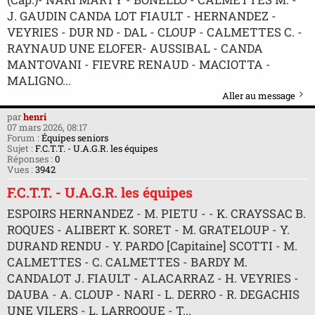
J. GAUDIN CANDA LOT FIAULT - HERNANDEZ -
VEYRIES - DUR ND - DAL - CLOUP - CALMETTES C. -
RAYNAUD UNE ELOFER- AUSSIBAL - CANDA
MANTOVANI - FIEVRE RENAUD - MACIOTTA -
MALIGNO...
Aller au message
par
henri
07 mars 2026, 08:17
Forum :
Équipes seniors
Sujet :
F.C.T.T. - U.A.G.R. les équipes
Réponses :
0
Vues :
3942
F.C.T.T. - U.A.G.R. les équipes
ESPOIRS HERNANDEZ - M. PIETU - - K. CRAYSSAC B.
ROQUES - ALIBERT K. SORET - M. GRATELOUP - Y.
DURAND RENDU - Y. PARDO [Capitaine] SCOTTI - M.
CALMETTES - C. CALMETTES - BARDY M.
CANDALOT J. FIAULT - ALACARRAZ - H. VEYRIES -
DAUBA - A. CLOUP - NARI - L. DERRO - R. DEGACHIS
UNE VILERS - L. LARROQUE - T...