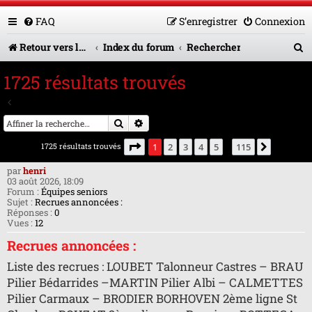
FAQ
S’enregistrer
Connexion
R
Retour vers le site U.A.G.R.
Index du forum
Rechercher
e
1725 résultats trouvés
c
Aller à la recherche avancée
h
Rechercher
Recherche avancée
e
Page
1
sur
115
1725 résultats trouvés
1
2
3
4
5
115
Suivante
…
r
par
henri
c
03 août 2026, 18:09
Forum :
Équipes seniors
h
Sujet :
Recrues annoncées :
Réponses :
0
e
Vues :
12
r
Recrues annoncées :
Liste des recrues : LOUBET Talonneur Castres – BRAU
Pilier Bédarrides –MARTIN Pilier Albi – CALMETTES
Pilier Carmaux – BRODIER BORHOVEN 2ème ligne St