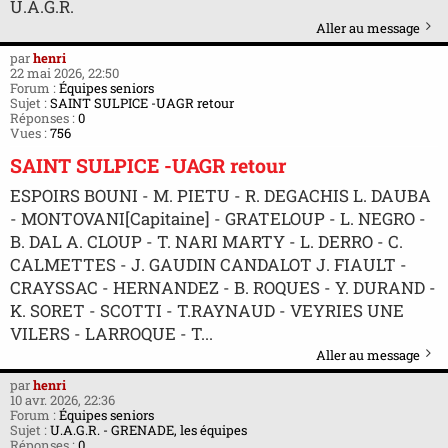
U.A.G.R.
Aller au message
par
henri
22 mai 2026, 22:50
Forum :
Équipes seniors
Sujet :
SAINT SULPICE -UAGR retour
Réponses :
0
Vues :
756
SAINT SULPICE -UAGR retour
ESPOIRS BOUNI - M. PIETU - R. DEGACHIS L. DAUBA
- MONTOVANI[Capitaine] - GRATELOUP - L. NEGRO -
B. DAL A. CLOUP - T. NARI MARTY - L. DERRO - C.
CALMETTES - J. GAUDIN CANDALOT J. FIAULT -
CRAYSSAC - HERNANDEZ - B. ROQUES - Y. DURAND -
K. SORET - SCOTTI - T.RAYNAUD - VEYRIES UNE
VILERS - LARROQUE - T...
Aller au message
par
henri
10 avr. 2026, 22:36
Forum :
Équipes seniors
Sujet :
U.A.G.R. - GRENADE, les équipes
Réponses :
0