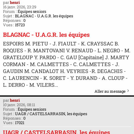
par
henri
16 janv. 2026, 23:29
Forum :
Équipes seniors
Sujet :
BLAGNAC - U.A.G.R. les équipes
Réponses :
0
Vues :
15723
BLAGNAC - U.A.G.R. les équipes
ESPOIRS M. PIETU - J. FIAULT - K. CRAYSSAC B.
ROQUES - R. MANTOVANI V. RENAUD - L. NEGRO - M.
GRATELOUP Y. PARDO - C. GAU [Capitaine] J. MARTY
CORMAN - M. CALMETTES - C. CALMETTES - J.
GAUDIN M. CANDALOT H. VEYRIES -R. DEGACHIS -
C. LAURENCIN - K. SORET - Y. DURAND - A. CLOUP -
L. DERRO - M. VILERS...
Aller au message
par
henri
10 janv. 2026, 08:11
Forum :
Équipes seniors
Sujet :
UAGR / CASTELSARRASIN, les équipes
Réponses :
0
Vues :
17021
UAGR / CASTELSARRASIN, les équipes