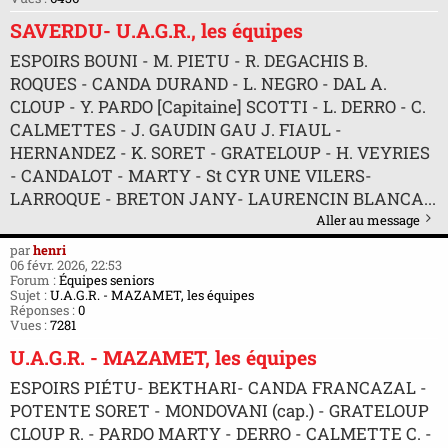
SAVERDU- U.A.G.R., les équipes
ESPOIRS BOUNI - M. PIETU - R. DEGACHIS B.
ROQUES - CANDA DURAND - L. NEGRO - DAL A.
CLOUP - Y. PARDO [Capitaine] SCOTTI - L. DERRO - C.
CALMETTES - J. GAUDIN GAU J. FIAUL -
HERNANDEZ - K. SORET - GRATELOUP - H. VEYRIES
- CANDALOT - MARTY - St CYR UNE VILERS-
LARROQUE - BRETON JANY- LAURENCIN BLANCA...
Aller au message
par
henri
06 févr. 2026, 22:53
Forum :
Équipes seniors
Sujet :
U.A.G.R. - MAZAMET, les équipes
Réponses :
0
Vues :
7281
U.A.G.R. - MAZAMET, les équipes
ESPOIRS PIÉTU- BEKTHARI- CANDA FRANCAZAL -
POTENTE SORET - MONDOVANI (cap.) - GRATELOUP
CLOUP R. - PARDO MARTY - DERRO - CALMETTE C. -