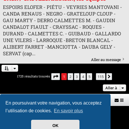
ESPOIRS ELOFER - PIÉTU - VEYRIES MANTOVANI -
CANDA RENAUS - NEGRO - GRATELOUP CLOUP -
GAU MARTY - DERRO CALMETTES M. - GAUDIN
CANDALOT FIAULT - CRAYSSAC - ROQUES -
DURAND - CALMETTES C. - GUIBAUD - GALLARDO
UNE VILERS - LARROQUE -BRETON BLANCAL -
ALIBERT FARRET -MANCIOTTA - DAUBA GELY -
SERVAT (cap...
Aller au message
Page
1
sur
115
1725 résultats trouvés
1
2
3
4
5
115
Suivante
…
Aller à
Retour vers le site U.A.G.R.
Index du forum
En poursuivant votre navigation, vous acceptez
l’utilisation de cookies.
En savoir plus
Développé par
phpBB
® Forum Software © phpBB Limited
Traduit par
phpBB-fr.com
Style par
H. DREUILHE avec l'aide de CABOT
OK
Confidentialité
|
Conditions