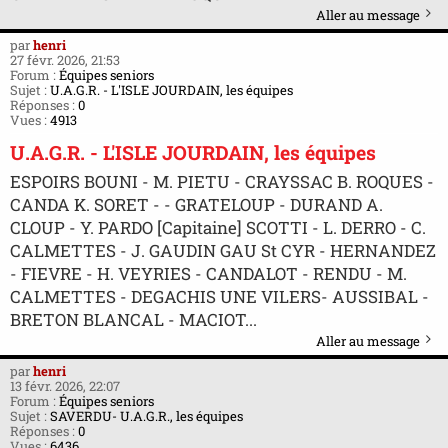
Aller au message
par
henri
27 févr. 2026, 21:53
Forum :
Équipes seniors
Sujet :
U.A.G.R. - L'ISLE JOURDAIN, les équipes
Réponses :
0
Vues :
4913
U.A.G.R. - L'ISLE JOURDAIN, les équipes
ESPOIRS BOUNI - M. PIETU - CRAYSSAC B. ROQUES -
CANDA K. SORET - - GRATELOUP - DURAND A.
CLOUP - Y. PARDO [Capitaine] SCOTTI - L. DERRO - C.
CALMETTES - J. GAUDIN GAU St CYR - HERNANDEZ
- FIEVRE - H. VEYRIES - CANDALOT - RENDU - M.
CALMETTES - DEGACHIS UNE VILERS- AUSSIBAL -
BRETON BLANCAL - MACIOT...
Aller au message
par
henri
13 févr. 2026, 22:07
Forum :
Équipes seniors
Sujet :
SAVERDU- U.A.G.R., les équipes
Réponses :
0
Vues :
6436