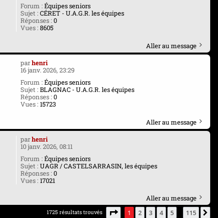
Forum :
Équipes seniors
Sujet :
CÉRET - U.A.G.R. les équipes
Réponses :
0
Vues :
8605
Aller au message
par
henri
16 janv. 2026, 23:29
Forum :
Équipes seniors
Sujet :
BLAGNAC - U.A.G.R. les équipes
Réponses :
0
Vues :
15723
Aller au message
par
henri
10 janv. 2026, 08:11
Forum :
Équipes seniors
Sujet :
UAGR / CASTELSARRASIN, les équipes
Réponses :
0
Vues :
17021
Aller au message
Page
1
sur
115
1725 résultats trouvés
1
2
3
4
5
115
S
…