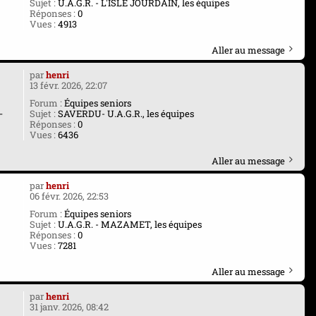
Sujet :
U.A.G.R. - L'ISLE JOURDAIN, les équipes
Réponses :
0
Vues :
4913
Aller au message
par
henri
13 févr. 2026, 22:07
Forum :
Équipes seniors
-
Sujet :
SAVERDU- U.A.G.R., les équipes
Réponses :
0
Vues :
6436
Aller au message
par
henri
06 févr. 2026, 22:53
Forum :
Équipes seniors
Sujet :
U.A.G.R. - MAZAMET, les équipes
Réponses :
0
Vues :
7281
Aller au message
par
henri
31 janv. 2026, 08:42