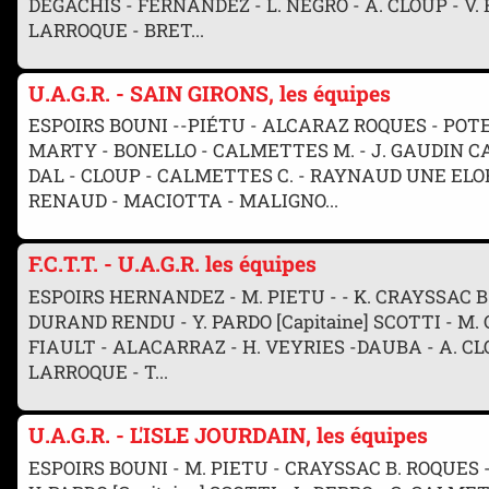
DEGACHIS - FERNANDEZ - L. NEGRO - A. CLOUP - V
LARROQUE - BRET...
U.A.G.R. - SAIN GIRONS, les équipes
ESPOIRS BOUNI --PIÉTU - ALCARAZ ROQUES - POTE
MARTY - BONELLO - CALMETTES M. - J. GAUDIN C
DAL - CLOUP - CALMETTES C. - RAYNAUD UNE EL
RENAUD - MACIOTTA - MALIGNO...
F.C.T.T. - U.A.G.R. les équipes
ESPOIRS HERNANDEZ - M. PIETU - - K. CRAYSSAC B.
DURAND RENDU - Y. PARDO [Capitaine] SCOTTI - 
FIAULT - ALACARRAZ - H. VEYRIES -DAUBA - A. CLOU
LARROQUE - T...
U.A.G.R. - L'ISLE JOURDAIN, les équipes
ESPOIRS BOUNI - M. PIETU - CRAYSSAC B. ROQUES 