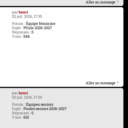
Aller au message
par
henri
02 juil. 2026, 17:35
Forum :
Équipe féminine
Sujet :
POule 2026-2027
Réponses :
0
Vues :
546
Aller au message
par
henri
02 juil. 2026, 17:09
Forum :
Équipes seniors
Sujet :
Poules seniors 2026-2027
Réponses :
0
Vues :
610