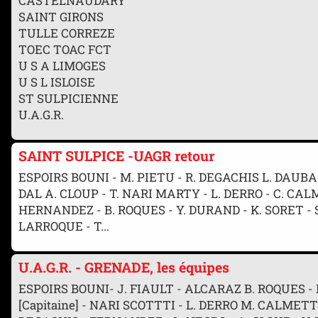
CASTELNAUDARY
SAINT GIRONS
TULLE CORREZE
TOEC TOAC FCT
U S A LIMOGES
U S L ISLOISE
ST SULPICIENNE
U.A.G.R.
SAINT SULPICE -UAGR retour
ESPOIRS BOUNI - M. PIETU - R. DEGACHIS L. DAUBA 
DAL A. CLOUP - T. NARI MARTY - L. DERRO - C. CA
HERNANDEZ - B. ROQUES - Y. DURAND - K. SORET -
LARROQUE - T...
U.A.G.R. - GRENADE, les équipes
ESPOIRS BOUNI- J. FIAULT - ALCARAZ B. ROQUES -
[Capitaine] - NARI SCOTTTI - L. DERRO M. CALM