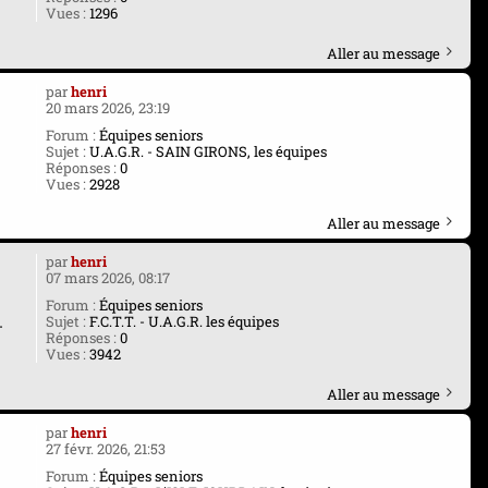
Vues :
1296
Aller au message
par
henri
20 mars 2026, 23:19
I
Forum :
Équipes seniors
Sujet :
U.A.G.R. - SAIN GIRONS, les équipes
Réponses :
0
Vues :
2928
Aller au message
par
henri
07 mars 2026, 08:17
Forum :
Équipes seniors
.
Sujet :
F.C.T.T. - U.A.G.R. les équipes
Réponses :
0
Vues :
3942
Aller au message
par
henri
27 févr. 2026, 21:53
-
Forum :
Équipes seniors