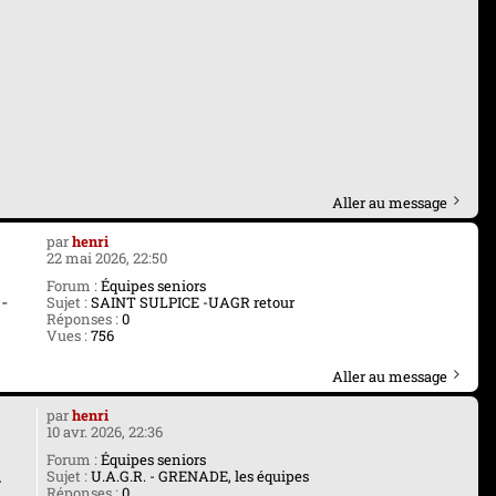
Aller au message
par
henri
22 mai 2026, 22:50
Forum :
Équipes seniors
-
Sujet :
SAINT SULPICE -UAGR retour
Réponses :
0
Vues :
756
Aller au message
par
henri
10 avr. 2026, 22:36
Forum :
Équipes seniors
.
Sujet :
U.A.G.R. - GRENADE, les équipes
Réponses :
0