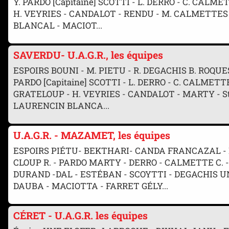
Y. PARDO [Capitaine] SCOTTI - L. DERRO - C. CALM
H. VEYRIES - CANDALOT - RENDU - M. CALMETTES
BLANCAL - MACIOT...
SAVERDU- U.A.G.R., les équipes
ESPOIRS BOUNI - M. PIETU - R. DEGACHIS B. ROQUE
PARDO [Capitaine] SCOTTI - L. DERRO - C. CALMETT
GRATELOUP - H. VEYRIES - CANDALOT - MARTY - 
LAURENCIN BLANCA...
U.A.G.R. - MAZAMET, les équipes
ESPOIRS PIÉTU- BEKTHARI- CANDA FRANCAZAL - 
CLOUP R. - PARDO MARTY - DERRO - CALMETTE C.
DURAND -DAL - ESTÉBAN - SCOYTTI - DEGACHIS U
DAUBA - MACIOTTA - FARRET GÉLY...
CÉRET - U.A.G.R. les équipes