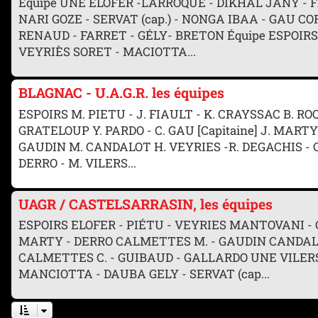
Équipe UNE ELOFER -LARROQUE - DIKHAL JANY - 
NARI GOZE - SERVAT (cap.) - NONGA IBAA - GAU C
RENAUD - FARRET - GÉLY- BRETON Équipe ESPOIRS
VEYRIÈS SORET - MACIOTTA...
BLAGNAC - U.A.G.R. les équipes
ESPOIRS M. PIETU - J. FIAULT - K. CRAYSSAC B. R
GRATELOUP Y. PARDO - C. GAU [Capitaine] J. MAR
GAUDIN M. CANDALOT H. VEYRIES -R. DEGACHIS - C.
DERRO - M. VILERS...
UAGR / CASTELSARRASIN, les équipes
ESPOIRS ELOFER - PIÉTU - VEYRIES MANTOVANI -
MARTY - DERRO CALMETTES M. - GAUDIN CANDALO
CALMETTES C. - GUIBAUD - GALLARDO UNE VILER
MANCIOTTA - DAUBA GELY - SERVAT (cap...