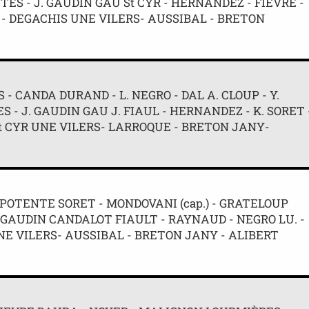
ETTES - J. GAUDIN GAU St CYR - HERNANDEZ - FIEVRE -
 - DEGACHIS UNE VILERS- AUSSIBAL - BRETON
S - CANDA DURAND - L. NEGRO - DAL A. CLOUP - Y.
ES - J. GAUDIN GAU J. FIAUL - HERNANDEZ - K. SORET 
St CYR UNE VILERS- LARROQUE - BRETON JANY-
POTENTE SORET - MONDOVANI (cap.) - GRATELOUP
 -GAUDIN CANDALOT FIAULT - RAYNAUD - NEGRO LU. -
NE VILERS- AUSSIBAL - BRETON JANY - ALIBERT