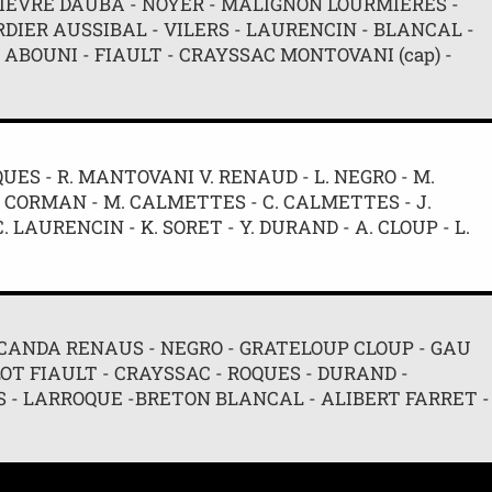
FIEVRE DAUBA - NOYER - MALIGNON LOURMIÈRES -
ORDIER AUSSIBAL - VILERS - LAURENCIN - BLANCAL -
 ABOUNI - FIAULT - CRAYSSAC MONTOVANI (cap) -
OQUES - R. MANTOVANI V. RENAUD - L. NEGRO - M.
TY CORMAN - M. CALMETTES - C. CALMETTES - J.
 LAURENCIN - K. SORET - Y. DURAND - A. CLOUP - L.
 CANDA RENAUS - NEGRO - GRATELOUP CLOUP - GAU
T FIAULT - CRAYSSAC - ROQUES - DURAND -
S - LARROQUE -BRETON BLANCAL - ALIBERT FARRET -