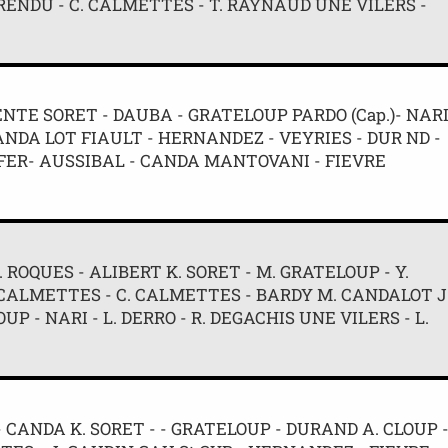
. RENDU - C. CALMETTES - T. RAYNAUD UNE VILERS -
NTE SORET - DAUBA - GRATELOUP PARDO (Cap.)- NAR
ANDA LOT FIAULT - HERNANDEZ - VEYRIES - DUR ND -
OFER- AUSSIBAL - CANDA MANTOVANI - FIEVRE
 ROQUES - ALIBERT K. SORET - M. GRATELOUP - Y.
M. CALMETTES - C. CALMETTES - BARDY M. CANDALOT J
P - NARI - L. DERRO - R. DEGACHIS UNE VILERS - L.
- CANDA K. SORET - - GRATELOUP - DURAND A. CLOUP 