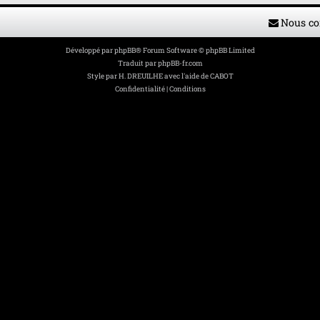
Nous co
Développé par
phpBB
® Forum Software © phpBB Limited
Traduit par
phpBB-fr.com
Style par
H. DREUILHE avec l'aide de CABOT
Confidentialité
|
Conditions