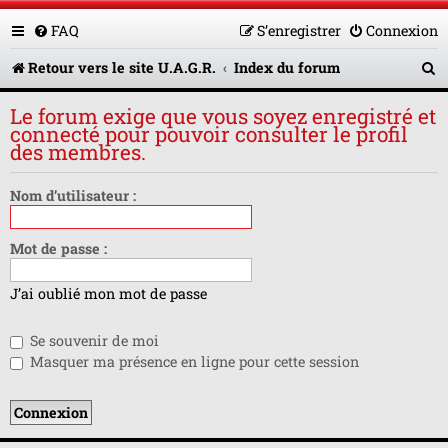
FAQ
S’enregistrer
Connexion
R
Retour vers le site U.A.G.R.
Index du forum
e
Le forum exige que vous soyez enregistré et
c
connecté pour pouvoir consulter le profil
des membres.
h
e
Nom d’utilisateur :
r
Mot de passe :
c
h
J’ai oublié mon mot de passe
e
Se souvenir de moi
r
Masquer ma présence en ligne pour cette session