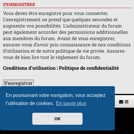
S’ENREGISTRER
Vous devez être enregistré pour vous connecter.
L’enregistrement ne prend que quelques secondes et
augmente vos possibilités. L’administrateur du forum
peut également accorder des permissions additionnelles
aux membres du forum. Avant de vous enregistrer,
assurez-vous d’avoir pris connaissance de nos conditions
d’utilisation et de notre politique de vie privée. Assurez-
vous de bien lire tout le règlement du forum.
Conditions d’utilisation
|
Politique de confidentialité
S’enregistrer
En poursuivant votre navigation, vous acceptez
Retour vers le site U.A.G.R.
Index du forum
l’utilisation de cookies.
En savoir plus
Développé par
phpBB
® Forum Software © phpBB Limited
OK
Traduit par
phpBB-fr.com
Style par
H. DREUILHE avec l'aide de CABOT
Confidentialité
|
Conditions