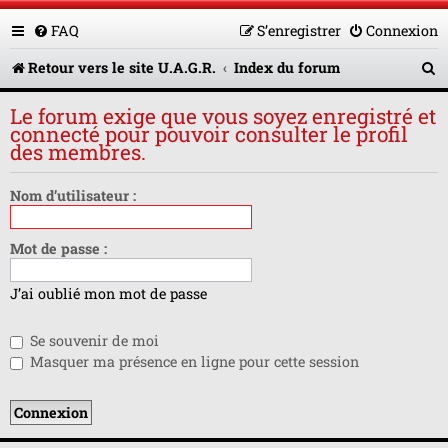
FAQ
S’enregistrer
Connexion
R
Retour vers le site U.A.G.R.
Index du forum
e
Le forum exige que vous soyez enregistré et
c
connecté pour pouvoir consulter le profil
des membres.
h
e
Nom d’utilisateur :
r
Mot de passe :
c
h
J’ai oublié mon mot de passe
e
Se souvenir de moi
r
Masquer ma présence en ligne pour cette session