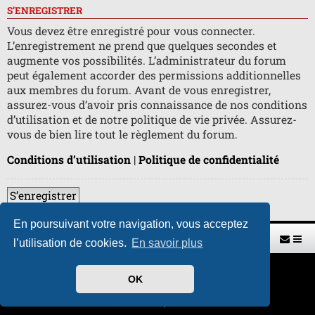
S’ENREGISTRER
Vous devez être enregistré pour vous connecter.
L’enregistrement ne prend que quelques secondes et
augmente vos possibilités. L’administrateur du forum
peut également accorder des permissions additionnelles
aux membres du forum. Avant de vous enregistrer,
assurez-vous d’avoir pris connaissance de nos conditions
d’utilisation et de notre politique de vie privée. Assurez-
vous de bien lire tout le règlement du forum.
Conditions d’utilisation
|
Politique de confidentialité
S’enregistrer
En poursuivant votre navigation, vous acceptez
Retour vers le site U.A.G.R.
Index du forum
l’utilisation de cookies.
En savoir plus
Développé par
phpBB
® Forum Software © phpBB Limited
OK
Traduit par
phpBB-fr.com
Style par
H. DREUILHE avec l'aide de CABOT
Confidentialité
|
Conditions