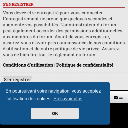
S’ENREGISTRER
Vous devez être enregistré pour vous connecter.
L’enregistrement ne prend que quelques secondes et
augmente vos possibilités. L’administrateur du forum
peut également accorder des permissions additionnelles
aux membres du forum. Avant de vous enregistrer,
assurez-vous d’avoir pris connaissance de nos conditions
d’utilisation et de notre politique de vie privée. Assurez-
vous de bien lire tout le règlement du forum.
Conditions d’utilisation
|
Politique de confidentialité
S’enregistrer
En poursuivant votre navigation, vous acceptez
Retour vers le site U.A.G.R.
Index du forum
l’utilisation de cookies.
En savoir plus
Développé par
phpBB
® Forum Software © phpBB Limited
OK
Traduit par
phpBB-fr.com
Style par
H. DREUILHE avec l'aide de CABOT
Confidentialité
|
Conditions