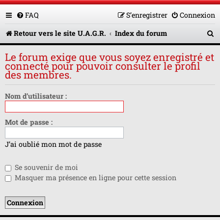
FAQ
S’enregistrer
Connexion
R
Retour vers le site U.A.G.R.
Index du forum
e
Le forum exige que vous soyez enregistré et
c
connecté pour pouvoir consulter le profil
des membres.
h
e
Nom d’utilisateur :
r
Mot de passe :
c
h
J’ai oublié mon mot de passe
e
Se souvenir de moi
r
Masquer ma présence en ligne pour cette session