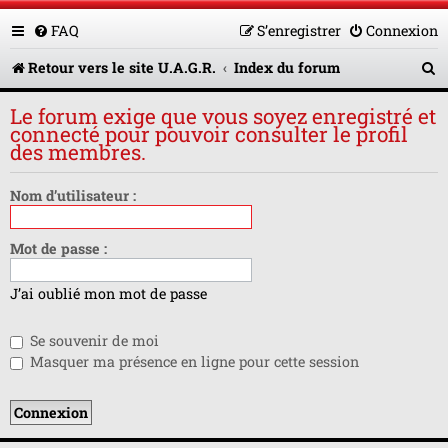
FAQ
S’enregistrer
Connexion
R
Retour vers le site U.A.G.R.
Index du forum
e
Le forum exige que vous soyez enregistré et
c
connecté pour pouvoir consulter le profil
des membres.
h
e
Nom d’utilisateur :
r
Mot de passe :
c
h
J’ai oublié mon mot de passe
e
Se souvenir de moi
r
Masquer ma présence en ligne pour cette session