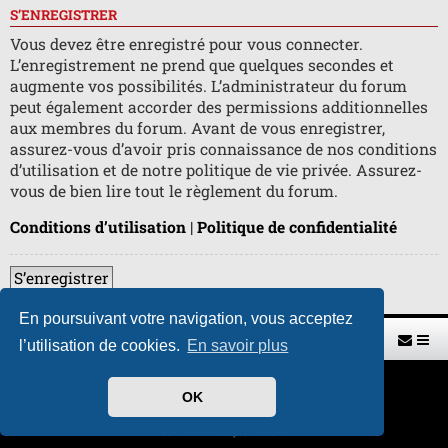
S’ENREGISTRER
Vous devez être enregistré pour vous connecter.
L’enregistrement ne prend que quelques secondes et
augmente vos possibilités. L’administrateur du forum
peut également accorder des permissions additionnelles
aux membres du forum. Avant de vous enregistrer,
assurez-vous d’avoir pris connaissance de nos conditions
d’utilisation et de notre politique de vie privée. Assurez-
vous de bien lire tout le règlement du forum.
Conditions d’utilisation
|
Politique de confidentialité
S’enregistrer
En poursuivant votre navigation, vous acceptez
Retour vers le site U.A.G.R.
Index du forum
l’utilisation de cookies.
En savoir plus
Développé par
phpBB
® Forum Software © phpBB Limited
OK
Traduit par
phpBB-fr.com
Style par
H. DREUILHE avec l'aide de CABOT
Confidentialité
|
Conditions