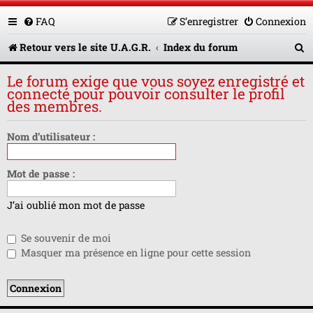
FAQ
S’enregistrer
Connexion
R
Retour vers le site U.A.G.R.
Index du forum
e
Le forum exige que vous soyez enregistré et
c
connecté pour pouvoir consulter le profil
des membres.
h
e
Nom d’utilisateur :
r
Mot de passe :
c
h
J’ai oublié mon mot de passe
e
Se souvenir de moi
r
Masquer ma présence en ligne pour cette session