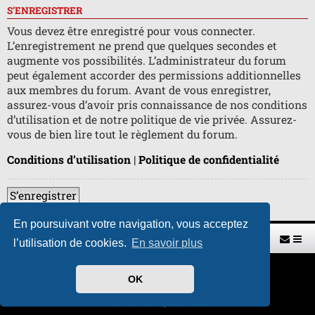
S’ENREGISTRER
Vous devez être enregistré pour vous connecter.
L’enregistrement ne prend que quelques secondes et
augmente vos possibilités. L’administrateur du forum
peut également accorder des permissions additionnelles
aux membres du forum. Avant de vous enregistrer,
assurez-vous d’avoir pris connaissance de nos conditions
d’utilisation et de notre politique de vie privée. Assurez-
vous de bien lire tout le règlement du forum.
Conditions d’utilisation
|
Politique de confidentialité
S’enregistrer
En poursuivant votre navigation, vous acceptez
Retour vers le site U.A.G.R.
Index du forum
l’utilisation de cookies.
En savoir plus
Développé par
phpBB
® Forum Software © phpBB Limited
OK
Traduit par
phpBB-fr.com
Style par
H. DREUILHE avec l'aide de CABOT
Confidentialité
|
Conditions