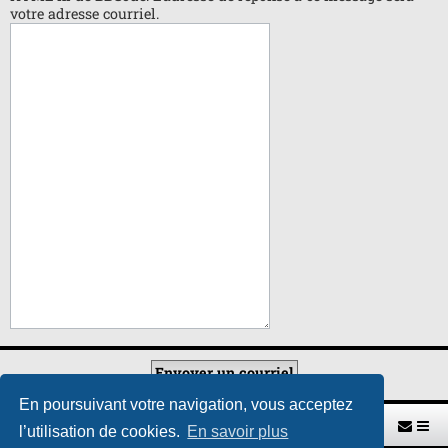
votre adresse courriel.
En poursuivant votre navigation, vous acceptez
Retour vers le site U.A.G.R.
Index du forum
l’utilisation de cookies.
En savoir plus