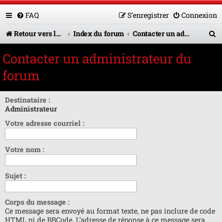
FAQ
S’enregistrer
Connexion
R
Retour vers le site U.A.G.R.
Index du forum
Contacter un administrateur du forum
e
Contacter un administrateur du
c
forum
h
e
Destinataire :
Administrateur
r
Votre adresse courriel :
c
h
Votre nom :
e
r
Sujet :
Corps du message :
Ce message sera envoyé au format texte, ne pas inclure de code
HTML ni de BBCode. L’adresse de réponse à ce message sera