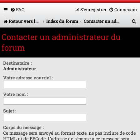
FAQ
S’enregistrer
Connexion
R
Retour vers le site U.A.G.R.
Index du forum
Contacter un administrateur du forum
e
Contacter un administrateur du
c
forum
h
e
Destinataire :
Administrateur
r
Votre adresse courriel :
c
h
Votre nom :
e
r
Sujet :
Corps du message :
Ce message sera envoyé au format texte, ne pas inclure de code
HTML ni de BBCode. L’adresse de réponse à ce message sera