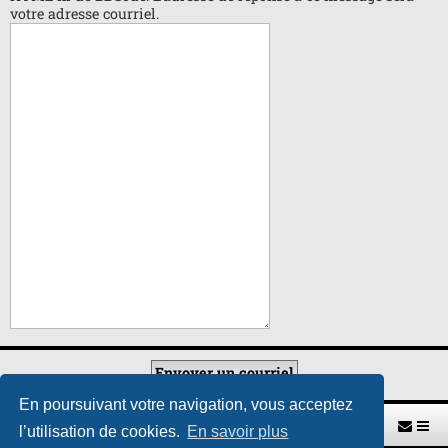
votre adresse courriel.
En poursuivant votre navigation, vous acceptez
Retour vers le site U.A.G.R.
Index du forum
l’utilisation de cookies.
En savoir plus