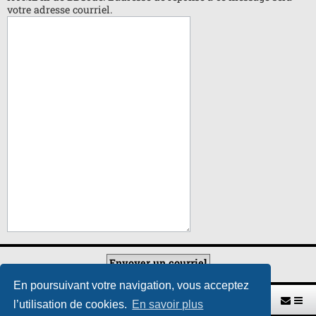
votre adresse courriel.
En poursuivant votre navigation, vous acceptez
Retour vers le site U.A.G.R.
Index du forum
l’utilisation de cookies.
En savoir plus