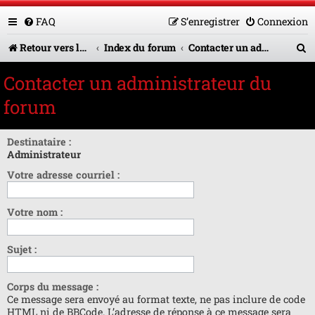
FAQ
S’enregistrer
Connexion
R
Retour vers le site U.A.G.R.
Index du forum
Contacter un administrateur du forum
e
Contacter un administrateur du
c
forum
h
e
Destinataire :
Administrateur
r
Votre adresse courriel :
c
h
Votre nom :
e
r
Sujet :
Corps du message :
Ce message sera envoyé au format texte, ne pas inclure de code
HTML ni de BBCode. L’adresse de réponse à ce message sera