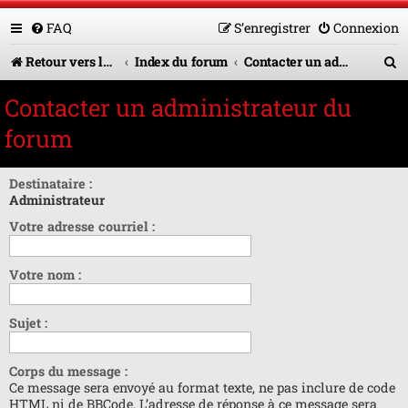
FAQ
S’enregistrer
Connexion
R
Retour vers le site U.A.G.R.
Index du forum
Contacter un administrateur du forum
e
Contacter un administrateur du
c
forum
h
e
Destinataire :
Administrateur
r
Votre adresse courriel :
c
h
Votre nom :
e
r
Sujet :
Corps du message :
Ce message sera envoyé au format texte, ne pas inclure de code
HTML ni de BBCode. L’adresse de réponse à ce message sera