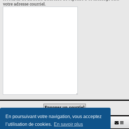
votre adresse courriel.
En poursuivant votre navigation, vous acceptez
Retour vers le site U.A.G.R.
Index du forum
l’utilisation de cookies.
En savoir plus