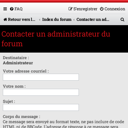
FAQ
S’enregistrer
Connexion
R
Retour vers le site U.A.G.R.
Index du forum
Contacter un administrateur du forum
e
Contacter un administrateur du
c
forum
h
e
Destinataire :
Administrateur
r
Votre adresse courriel :
c
h
Votre nom :
e
r
Sujet :
Corps du message :
Ce message sera envoyé au format texte, ne pas inclure de code
HTML ni de BBCode. L’adresse de réponse à ce message sera