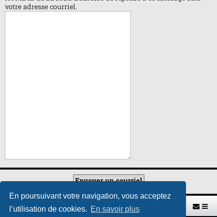
votre adresse courriel.
En poursuivant votre navigation, vous acceptez
Retour vers le site U.A.G.R.
Index du forum
l’utilisation de cookies.
En savoir plus